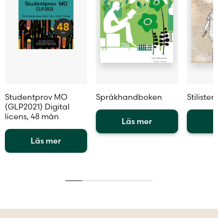
Studentprov MO
Språkhandboken
Stilisten
(GLP2021) Digital
licens, 48 mån
Läs mer
L
Den
Den
Läs mer
här
här
Den
produkten
produkt
här
har
har
produkten
flera
flera
har
varianter.
variante
flera
De
De
varianter.
olika
olika
De
alternativen
alternat