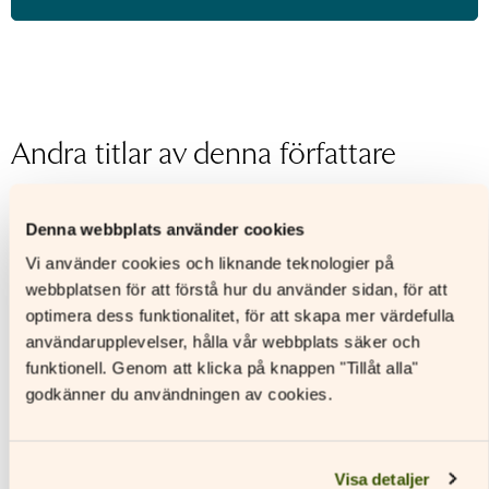
ISBN
9789515236319
Utgivningsår
2016
Format
Digitalt läromedel
Licenstid
48 månader
Andra titlar av denna författare
Typ av
Personlig elevlicens
licens
Sidantal
Denna webbplats använder cookies
Ljudfils
längd
Vi använder cookies och liknande teknologier på
Ann-Louise Holmgren, Katrina
webbplatsen för att förstå hur du använder sidan, för att
Författare
Åkerholm
optimera dess funktionalitet, för att skapa mer värdefulla
användarupplevelser, hålla vår webbplats säker och
funktionell. Genom att klicka på knappen "Tillåt alla"
godkänner du användningen av cookies.
Visa detaljer