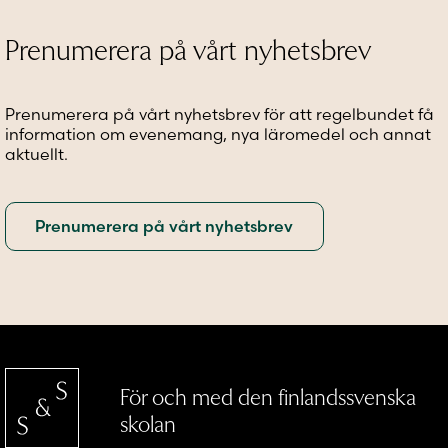
olika
kan
kan
alternativen
väljas
väljas
Prenumerera på vårt nyhetsbrev
kan
på
på
väljas
produktsidan
produkt
på
Prenumerera på vårt nyhetsbrev för att regelbundet få
produktsidan
information om evenemang, nya läromedel och annat
aktuellt.
För och med den finlandssvenska
skolan