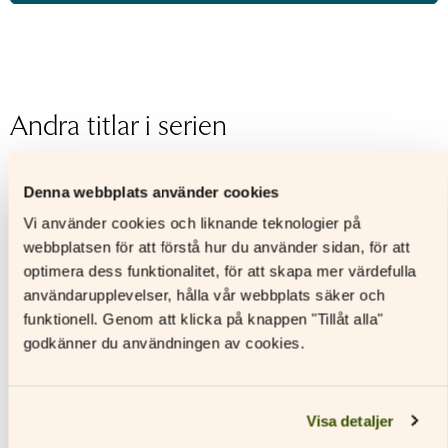
ISBN
9789515238795
Utgivningsår
2017
Format
Digitalt läromedel
Licenstid
1 läsår
Andra titlar i serien
Typ av licens
Skollicens för lärare
Sidantal
Ljudfils längd
Denna webbplats använder cookies
Översättare
Sonja Kotakallio, Annika Luther
Vi använder cookies och liknande teknologier på
webbplatsen för att förstå hur du använder sidan, för att
optimera dess funktionalitet, för att skapa mer värdefulla
användarupplevelser, hålla vår webbplats säker och
funktionell. Genom att klicka på knappen "Tillåt alla"
godkänner du användningen av cookies.
Visa detaljer