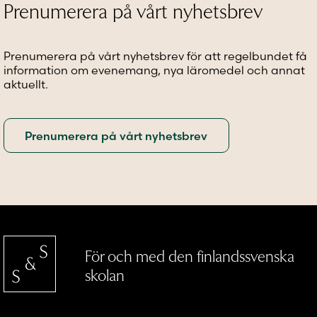
alternativen
alternativen
alternat
Prenumerera på vårt nyhetsbrev
kan
kan
kan
väljas
väljas
väljas
på
på
på
Prenumerera på vårt nyhetsbrev för att regelbundet få
produktsidan
produktsidan
produkt
information om evenemang, nya läromedel och annat
aktuellt.
För och med den finlandssvenska
skolan