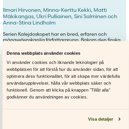
Ilmari Hirvonen, Minna-Kerttu Kekki, Matti
Mäkikangas, Ukri Pulliainen, Sini Salminen och
Anna-Stina Lindholm
Serien Kalejdoskopet har en bred, erfaren och
mångvetenskaplig författargrupp. Bakom den finska
förlagan Matka står Ilmari Hirvonen, Minna-Kerttu
Kekki, Matti Mäkikangas, Ukri Pulliainen och Sini
Denna webbplats använder cookies
Salminen. Anna-Stina Lindholm har översatt och
Vi använder cookies och liknande teknologier på
bearbetat.
webbplatsen för att förstå hur du använder sidan, för att
optimera dess funktionalitet, för att skapa mer värdefulla
Titlar i serien
användarupplevelser, hålla vår webbplats säker och
funktionell. Genom att klicka på knappen "Tillåt alla"
godkänner du användningen av cookies.
Visa
Visa enbart
Visa enbart
allt
tryckta
digitala
läromedel
läromedel
Visa detaljer