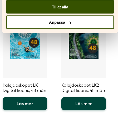
Den
Den
Tillåt alla
här
här
produkten
produkten
har
har
Anpassa
flera
flera
varianter.
varianter.
De
De
olika
olika
alternativen
alternativen
kan
kan
väljas
väljas
på
på
produktsidan
produktsidan
Kalejdoskopet LK1
Kalejdoskopet LK2
Digital licens, 48 mån
Digital licens, 48 mån
Läs mer
Läs mer