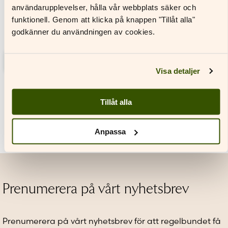
användarupplevelser, hålla vår webbplats säker och
funktionell. Genom att klicka på knappen "Tillåt alla"
godkänner du användningen av cookies.
Glänta 3 Textbok
Glänta 3 Arbetsbok
Läs mer
Läs mer
Visa detaljer
Den
Den
här
här
produkten
produkten
Tillåt alla
har
har
flera
flera
varianter.
varianter.
Anpassa
De
De
olika
olika
alternativen
alternativen
kan
kan
väljas
väljas
Prenumerera på vårt nyhetsbrev
på
på
produktsidan
produktsidan
Prenumerera på vårt nyhetsbrev för att regelbundet få