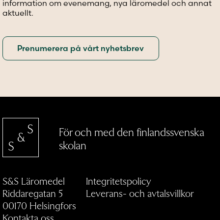
information om evenemang, nya läromedel och annat
aktuellt.
För och med den finlandssvenska
skolan
S&S Läromedel
Integritetspolicy
Riddaregatan 5
Leverans- och avtalsvillkor
00170 Helsingfors
Kontakta oss