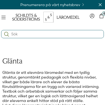
Hoppa
Av
Prenumerera på vårt nyhetsbrev
till
innehållet
Meny
Logga in
Var
na
Search:
e
ynivån
na
e
ynivån
na
Logga in på laromedel.fi
Glänta
e
ynivån
Glänta är ett elevnära läromedel med en tydlig
struktur, genomtänkt pedagogik och flexibla nivåer,
Logga in i webbshoppen
vilket ger både lärare och elever de bästa
förutsättningarna för en trygg och varierad inlärning.
Textbok och arbetsbok samverkar och följer samma
struktur, vilket ger en logisk och lättnavigerad helhet
där eleverna enkelt hittar stöd på rätt ställe.