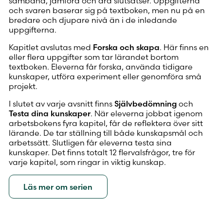
samband, jämföra och dra slutsatser. Uppgifterna
och svaren baserar sig på textboken, men nu på en
bredare och djupare nivå än i de inledande
uppgifterna.
Kapitlet avslutas med
Forska och skapa
. Här finns en
eller flera uppgifter som tar lärandet bortom
textboken. Eleverna får forska, använda tidigare
kunskaper, utföra experiment eller genomföra små
projekt.
I slutet av varje avsnitt finns
Självbedömning
och
Testa dina kunskaper
. När eleverna jobbat igenom
arbetsbokens fyra kapitel, får de reflektera över sitt
lärande. De tar ställning till både kunskapsmål och
arbetssätt. Slutligen får eleverna testa sina
kunskaper. Det finns totalt 12 flervalsfrågor, tre för
varje kapitel, som ringar in viktig kunskap.
Läs mer om serien