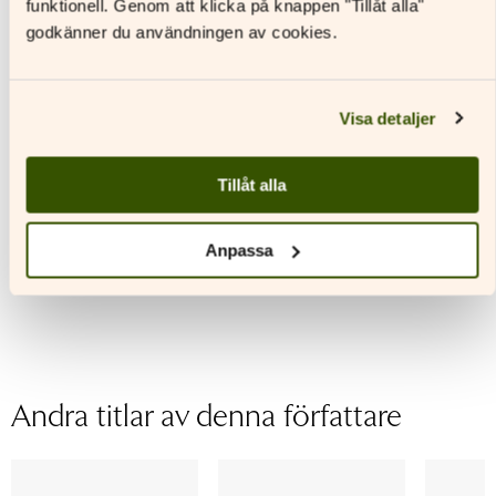
funktionell. Genom att klicka på knappen "Tillåt alla"
godkänner du användningen av cookies.
Visa detaljer
Glänta 3 Textbok
Glänta 3 Digitalt
lärarmaterial
Tillåt alla
Läs mer
Läs mer
Anpassa
Den
här
Den
produkten
här
har
produkten
flera
har
varianter.
flera
De
varianter.
Andra titlar av denna författare
olika
De
alternativen
olika
kan
alternativen
väljas
kan