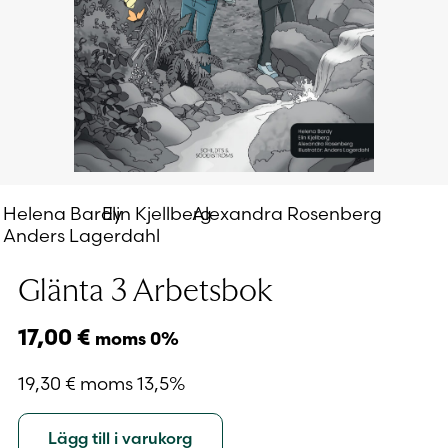
Helena Bardy
Elin Kjellberg
Alexandra Rosenberg
Anders Lagerdahl
Glänta 3 Arbetsbok
17,00
€
moms 0%
19,30
€
moms 13,5%
Lägg till i varukorg