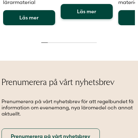
lärarmaterial
materia
Läs mer
Läs mer
L
Den
Den
här
Den
här
produkten
här
produkten
har
produkt
har
flera
har
flera
varianter.
flera
varianter.
De
variante
De
olika
De
olika
alternativen
olika
alternativen
kan
alternat
Prenumerera på vårt nyhetsbrev
kan
väljas
kan
väljas
på
väljas
på
produktsidan
på
Prenumerera på vårt nyhetsbrev för att regelbundet få
produktsidan
produkt
information om evenemang, nya läromedel och annat
aktuellt.