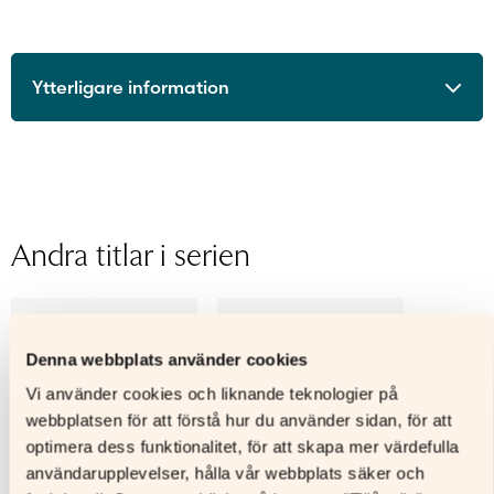
Ytterligare information
ISBN
9789515266125
Utgivningsår
2026
Format
Häftad
Sidantal
Andra titlar i serien
Ljudfils
längd
Helena Bardy, Elin Kjellberg,
Författare
Alexandra Rosenberg
Denna webbplats använder cookies
Illustratör
Anders Lagerdahl
Vi använder cookies och liknande teknologier på
webbplatsen för att förstå hur du använder sidan, för att
optimera dess funktionalitet, för att skapa mer värdefulla
användarupplevelser, hålla vår webbplats säker och