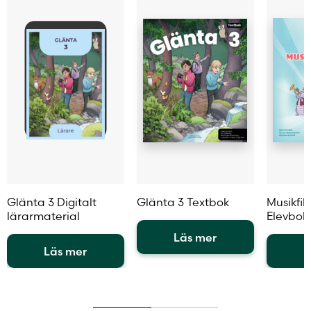
på
väljas
produktsidan
på
produktsidan
Glänta 3 Digitalt
Glänta 3 Textbok
Musikfil
lärarmaterial
Elevbok
Läs mer
Läs mer
L
Den
Den
här
Den
här
produkten
här
produkten
har
produkt