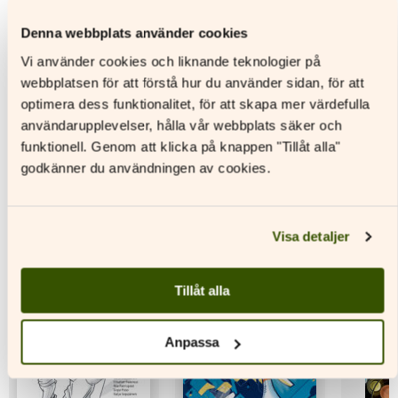
Omvärlden 3 Textbok
Omvärlden 3
Omvärld
Denna webbplats använder cookies
Aktivitetshäfte
materia
Vi använder cookies och liknande teknologier på
Läs mer
webbplatsen för att förstå hur du använder sidan, för att
Läs mer
L
Den
optimera dess funktionalitet, för att skapa mer värdefulla
här
Den
Den
användarupplevelser, hålla vår webbplats säker och
produkten
här
här
funktionell. Genom att klicka på knappen "Tillåt alla"
har
produkten
produkt
godkänner du användningen av cookies.
flera
har
har
varianter.
flera
flera
De
varianter.
variante
Andra titlar av denna författare
olika
De
De
Visa detaljer
alternativen
olika
olika
kan
alternativen
alternat
väljas
kan
kan
Tillåt alla
på
väljas
väljas
produktsidan
på
på
produktsidan
produkt
Anpassa