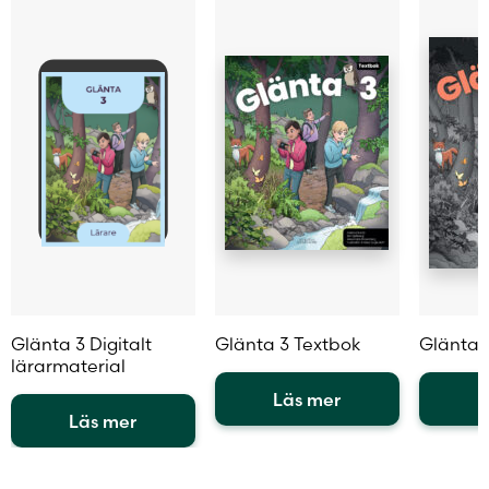
kan
väljas
kan
väljas
på
väljas
på
produktsidan
på
produktsidan
produkt
Glänta 3 Digitalt
Glänta 3 Textbok
Glänta 
lärarmaterial
Läs mer
L
Läs mer
Den
Den
Den
här
här
här
produkten
produkt