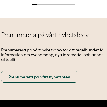
produkten
har
har
har
flera
flera
flera
varianter.
variante
varianter.
De
De
De
olika
olika
olika
alternativen
alternat
alternativen
kan
kan
Prenumerera på vårt nyhetsbrev
kan
väljas
väljas
väljas
på
på
på
produktsidan
produkt
Prenumerera på vårt nyhetsbrev för att regelbundet få
produktsidan
information om evenemang, nya läromedel och annat
aktuellt.