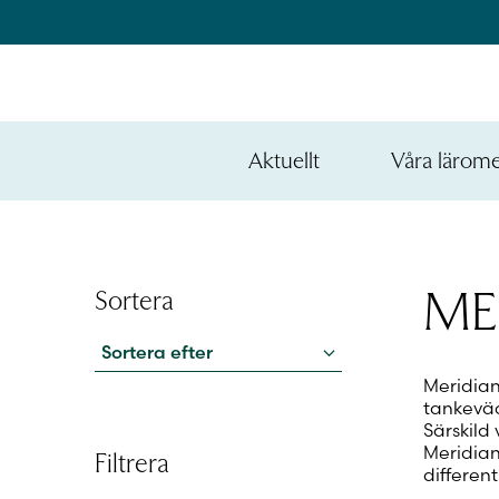
Hoppa
till
innehållet
na
e
Aktuellt
Våra lärom
ynivån
na
Öppna
den
e
nedre
ynivån
na
menynivån
e
ynivån
ME
Sortera
Sortera efter
Meridian
tankeväc
Särskild
Meridian
Filtrera
differen