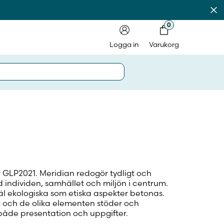
Av
0
Logga in
Varukorg
in på laromedel.fi
ör GLP2021. Meridian redogör tydligt och
in i webbshoppen
individen, samhället och miljön i centrum.
väl ekologiska som etiska aspekter betonas.
ig och de olika elementen stöder och
både presentation och uppgifter.