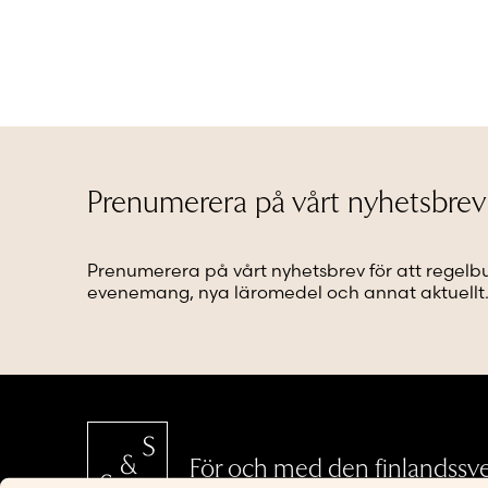
här
produkt
har
flera
varianter
De
olika
alternat
kan
Prenumerera på vårt nyhetsbrev
väljas
på
produkt
Prenumerera på vårt nyhetsbrev för att regelb
evenemang, nya läromedel och annat aktuellt
För och med den finlandssv