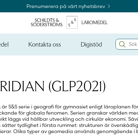
Prenumerera på vårt nyhetsbrev
Search:
edel
Kontakta oss
Digistöd
Öppna
Öppna
den
den
Kataloger och beställningslistor
nedre
nedre
menynivån
menynivån
Logga 
RIDIAN (GLP2021)
 är S&S serie i geografi för gymnasiet enligt läroplanen f
Logga 
kande för globala fenomen. Serien granskar världen med 
 vikt läggs vid hållbar utveckling och cirkulär ekonomi. Så
 sätter tydlighet i första rummet: strukturen är överskådl
tierar. Olika typer av geomedia används genomgående i 