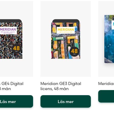
 GE4 Digital
Meridian GE3 Digital
Meridia
48 mån
licens, 48 mån
Läs mer
Läs mer
Den
Den
här