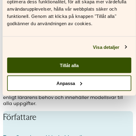
uppgiften svårast.
optimera dess funktionalitet, för att skapa mer värdefulla
användarupplevelser, hålla vår webbplats säker och
Digitala materialpaket
funktionell. Genom att klicka på knappen "Tillåt alla"
Till varje lärobok finns ett digitalt materialpaket som
godkänner du användningen av cookies.
riktar sig till läraren. Där ingår
en digital version av läroboken
guide till läraren
instruktioner och material till aktiviteterna
Visa detaljer
arbetsblad som kopieringsunderlag
en programmeringsmodul
flexibla provpaket med modellsvar.
Tillåt alla
Provpaket med modellsvar
Anpassa
I det digitala lärarmaterialet finns även flexibla
provpaket! Provpaketen kan justeras och byggas på
enligt lärarens behov och innehåller modellsvar till
alla uppgifter.
Författare