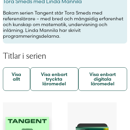
Tora Smeds med Linda Mannila
Bakom serien Tangent står Tora Smeds med
referenslärare – med bred och mångsidig erfarenhet
och kunskap om matematik, undervisning och
inlärning. Linda Mannila har skrivit
programmeringsdelarna.
Titlar i serien
Visa
Visa enbart
Visa enbart
allt
tryckta
digitala
läromedel
läromedel
Den
Den
här
här
produkten
produkten
har
har
flera
flera