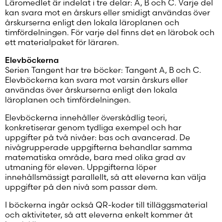
Läromedlet är indelat i tre delar: A, B och C. Varje del
kan svara mot en årskurs eller smidigt användas över
årskurserna enligt den lokala läroplanen och
timfördelningen. För varje del finns det en lärobok och
ett materialpaket för läraren.
Elevböckerna
Serien Tangent har tre böcker: Tangent A, B och C.
Elevböckerna kan svara mot varsin årskurs eller
användas över årskurserna enligt den lokala
läroplanen och timfördelningen.
Elevböckerna innehåller överskådlig teori,
konkretiserar genom tydliga exempel och har
uppgifter på två nivåer: bas och avancerad. De
nivågrupperade uppgifterna behandlar samma
matematiska område, bara med olika grad av
utmaning för eleven. Uppgifterna löper
innehållsmässigt parallellt, så att eleverna kan välja
uppgifter på den nivå som passar dem.
I böckerna ingår också QR-koder till tilläggsmaterial
och aktiviteter, så att eleverna enkelt kommer åt