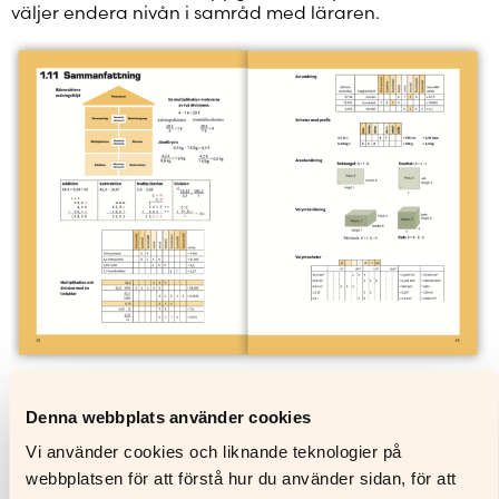
väljer endera nivån i samråd med läraren.
Kapitlen avslutas med en sammanfattning över teorin.
Denna webbplats använder cookies
Till sammanfattningen hör också repetitionsuppgifter.
Vi använder cookies och liknande teknologier på
Uppgifterna är indelade i deluppgifter som behandlar
webbplatsen för att förstå hur du använder sidan, för att
samma stoff, så att a-uppgiften är lättast och d-