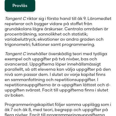
Provläs
Tangent C
riktar sig i första hand till åk 9. Läromedlet
repeterar och bygger vidare på stoffet från
grundskolans lägre årskurser. Centrala områden är
procenträkning, sannolikhet och statistik;
variabeluttryck; ekvationer av andra graden och
trigonometri; fuktioner samt programmering.
Tangent C
innehåller överskådlig teori med tydliga
exempel och uppgifter på två nivåer, bas och
avancerad. Uppgifterna löper innehållsmässigt
parallellt, så att eleverna kan välja uppgifter på den
nivå som passar dem. I slutet av varje kapitel finns
en sammanfattning och repetitionsuppgifter. I
repetitionsuppgifterna är a-uppgiften lättast och d-
uppgiften svårast. Facit till uppgifterna finns i slutet
av boken.
Programmeringskapitlet följer samma upplägg som i
åk 7 och åk 8, med teori, begrepp och uppgifter på
flera nivåer. Facit till programmeringsuppgifterna