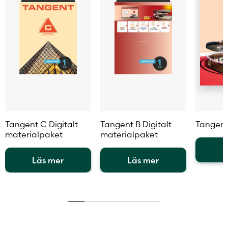
Tangent C Digitalt
Tangent B Digitalt
Tangent
materialpaket
materialpaket
L
Läs mer
Läs mer
Den
Den
Den
här
här
här
produkt
produkten
produkten
har
har
har
flera
flera
flera
variante
varianter.
varianter.
De