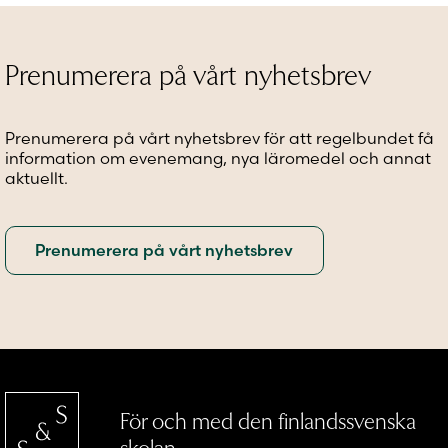
De
De
olika
olika
olika
alternat
alternativen
alternativen
kan
Prenumerera på vårt nyhetsbrev
kan
kan
väljas
väljas
väljas
på
på
på
produkt
Prenumerera på vårt nyhetsbrev för att regelbundet få
produktsidan
produktsidan
information om evenemang, nya läromedel och annat
aktuellt.
För och med den finlandssvenska
skolan