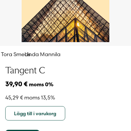
Tora Smeds
Linda Mannila
Tangent C
39,90
€
moms 0%
45,29
€
moms 13,5%
Lägg till i varukorg