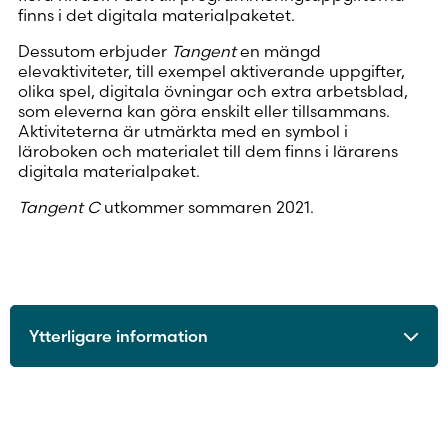
finns i det digitala materialpaketet.
Dessutom erbjuder
Tangent
en mängd
elevaktiviteter, till exempel aktiverande uppgifter,
olika spel, digitala övningar och extra arbetsblad,
som eleverna kan göra enskilt eller tillsammans.
Aktiviteterna är utmärkta med en symbol i
läroboken och materialet till dem finns i lärarens
digitala materialpaket.
Tangent C
utkommer sommaren 2021.
Ytterligare information
ISBN
9789515249630
Utgivningsår
2021
Format
Häftad