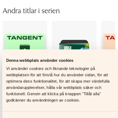
Sidantal
293
Andra titlar i serien
Ljudfils längd
Författare
Tora Smeds, Linda Mannila
Denna webbplats använder cookies
Vi använder cookies och liknande teknologier på
webbplatsen för att förstå hur du använder sidan, för att
optimera dess funktionalitet, för att skapa mer värdefulla
användarupplevelser, hålla vår webbplats säker och
funktionell. Genom att klicka på knappen "Tillåt alla"
godkänner du användningen av cookies.
Tangent A
Tangent A Digitalt
Tangent
materialpaket