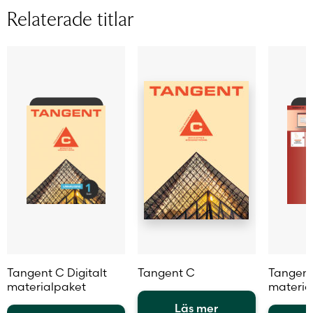
varianter.
De
variante
Relaterade titlar
De
olika
De
olika
alternativen
olika
alternativen
kan
alternat
kan
väljas
kan
väljas
på
väljas
på
produktsidan
på
produktsidan
produkt
Tangent C Digitalt
Tangent C
Tangent 
materialpaket
materia
Läs mer