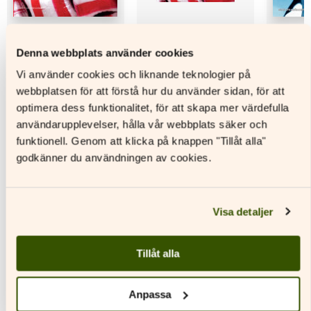
Denna webbplats använder cookies
Kubik 7
Kubik 7X Digitalt
Kubik 8
Vi använder cookies och liknande teknologier på
materialpaket
webbplatsen för att förstå hur du använder sidan, för att
Läs mer
L
optimera dess funktionalitet, för att skapa mer värdefulla
Läs mer
användarupplevelser, hålla vår webbplats säker och
Den
Den
funktionell. Genom att klicka på knappen "Tillåt alla"
här
Den
här
produkten
här
produkt
godkänner du användningen av cookies.
har
produkten
har
flera
har
flera
varianter.
flera
variante
De
varianter.
De
Visa detaljer
Andra titlar av denna författare
olika
De
olika
alternativen
olika
alternat
kan
alternativen
kan
Tillåt alla
väljas
kan
väljas
på
väljas
på
Anpassa
produktsidan
på
produkt
produktsidan