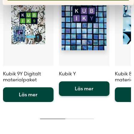
Kubik 9Y Digitalt
Kubik Y
Kubik 8X
materialpaket
materia
Läs mer
Läs mer
L
Den
Den
här
Den
här
produkten
här
produkten
har
produkt
har
flera
har
flera
varianter.
flera