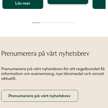
Läs mer
L
Den
Den
här
Den
här
produkten
här
produkten
har
produkt
har
flera
har
flera
varianter.
flera
varianter.
De
variante
De
olika
De
olika
alternativen
olika
alternativen
kan
alternat
Prenumerera på vårt nyhetsbrev
kan
väljas
kan
väljas
på
väljas
på
produktsidan
på
Prenumerera på vårt nyhetsbrev för att regelbundet få
produktsidan
produkt
information om evenemang, nya läromedel och annat
aktuellt.
Prenumerera på vårt nyhetsbrev