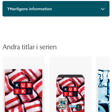
Ytterligare information
ISBN
9789515243591
Utgivningsår
2017
Format
Häftad
Sidantal
Andra titlar i serien
Ljudfils längd
Författare
Markus Öhrnberg