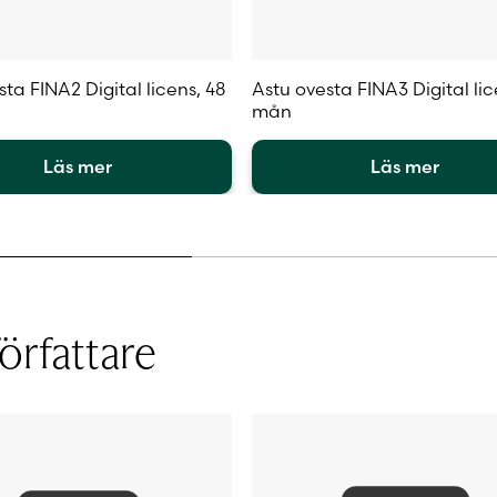
ta FINA2 Digital licens, 48
Astu ovesta FINA3 Digital lic
mån
Läs mer
Läs mer
Den
här
en
produkten
har
flera
.
varianter.
örfattare
De
olika
iven
alternativen
kan
väljas
på
sidan
produktsidan