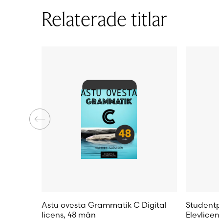
varianter.
varianter
Relaterade titlar
De
De
olika
olika
alternativen
alternat
kan
kan
väljas
väljas
på
på
produktsidan
produkt
Astu ovesta Grammatik C Digital
Studentp
licens, 48 mån
Elevlice