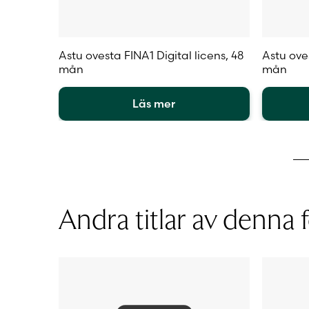
Astu ovesta FINA1 Digital licens, 48
Astu oves
mån
mån
Läs mer
Den
Den
här
här
produkten
produkt
har
har
flera
flera
varianter.
varianter
Andra titlar av denna f
De
De
olika
olika
alternativen
alternat
kan
kan
väljas
väljas
på
på
produktsidan
produkt