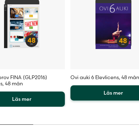
rov FINA (GLP2016)
Ovi auki 6 Elevlicens, 48 må
ns, 48 mån
Läs mer
Läs mer
Den
här
produkten
en
har
flera
varianter.