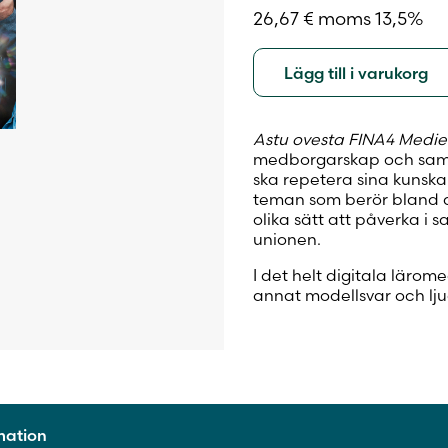
26,67
€
moms 13,5%
Lägg till i varukorg
Astu ovesta FINA4 Medie
medborgarskap och samh
ska repetera sina kunska
teman som berör bland an
olika sätt att påverka i
unionen.
I det helt digitala lärom
annat modellsvar och lju
rmation