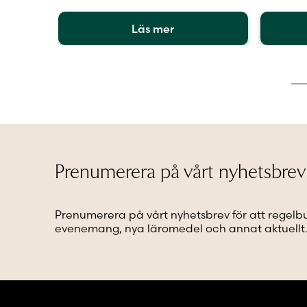
Läs mer
Den
Den
här
här
produkten
produkt
har
har
flera
flera
varianter.
varianter
De
De
olika
olika
alternativen
alternat
Prenumerera på vårt nyhetsbrev
kan
kan
väljas
väljas
på
på
Prenumerera på vårt nyhetsbrev för att regelb
produktsidan
produkt
evenemang, nya läromedel och annat aktuellt