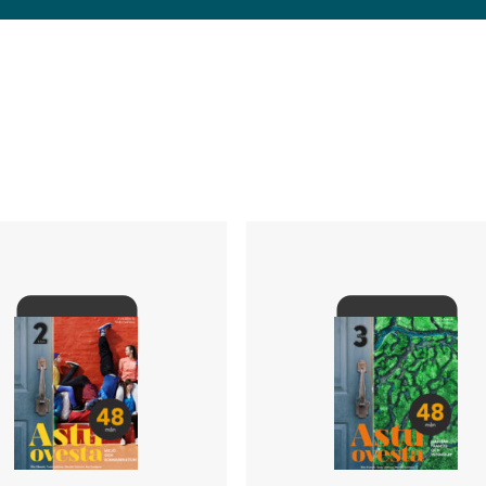
9789515256539
2022
Digitalt läromedel
48 månader
Personlig elevlicens
Rita Klemets, Marikki Sjöström