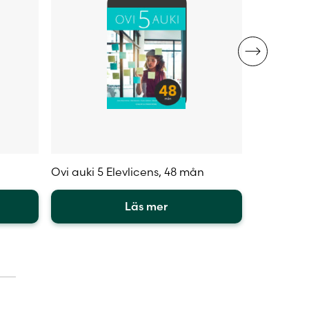
n
Ovi auki 5 Elevlicens, 48 mån
Ovi auki 3
Läs mer
Den
Den
här
här
produkten
produkte
har
har
flera
flera
varianter.
varianter.