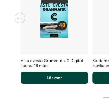
Astu ovesta Grammatik C Digital
Studentp
licens, 48 mån
Elevlice
Läs mer
Den
Den
här
här
produkten
produkt
har
har
flera
flera