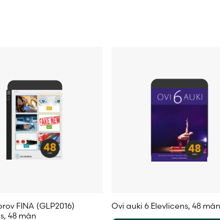
.
De
olika
alternativen
iven
kan
väljas
på
produktsidan
sidan
rov FINA (GLP2016)
Ovi auki 6 Elevlicens, 48 må
ns, 48 mån