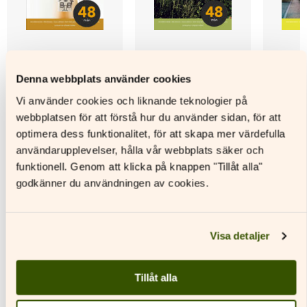
Denna webbplats använder cookies
Ovi auki 1 Elevlicens,
Ovi auki 2 Elevlicens,
Ovi auki
Vi använder cookies och liknande teknologier på
48 mån
48 mån
48 mån
webbplatsen för att förstå hur du använder sidan, för att
optimera dess funktionalitet, för att skapa mer värdefulla
Läs mer
Läs mer
L
användarupplevelser, hålla vår webbplats säker och
Den
Den
Den
funktionell. Genom att klicka på knappen "Tillåt alla"
här
här
här
godkänner du användningen av cookies.
produkten
produkten
produkt
har
har
har
flera
flera
flera
varianter.
varianter.
variante
Visa detaljer
Andra titlar av denna författare
De
De
De
olika
olika
olika
alternativen
alternativen
alternat
Tillåt alla
kan
kan
kan
väljas
väljas
väljas