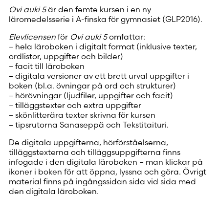
Ovi auki 5
är den femte kursen i en ny
läromedelsserie i A-finska för gymnasiet (GLP2016).
Elevlicensen
för
Ovi auki 5
omfattar:
– hela läroboken i digitalt format (inklusive texter,
ordlistor, uppgifter och bilder)
– facit till läroboken
– digitala versioner av ett brett urval uppgifter i
boken (bl.a. övningar på ord och strukturer)
– hörövningar (ljudfiler, uppgifter och facit)
– tilläggstexter och extra uppgifter
– skönlitterära texter skrivna för kursen
– tipsrutorna Sanaseppä och Tekstitaituri.
De digitala uppgifterna, hörförståelserna,
tilläggstexterna och tilläggsuppgifterna finns
infogade i den digitala läroboken – man klickar på
ikoner i boken för att öppna, lyssna och göra. Övrigt
material finns på ingångssidan sida vid sida med
den digitala läroboken.