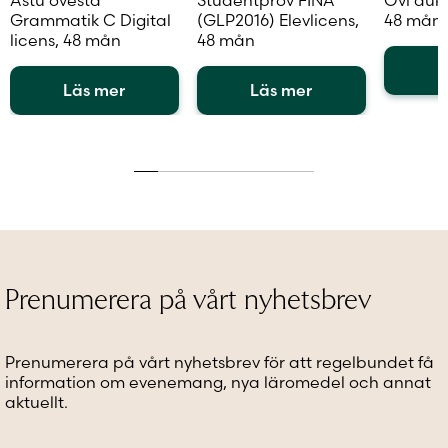
Grammatik C Digital
(GLP2016) Elevlicens,
48 mån
licens, 48 mån
48 mån
L
Läs mer
Läs mer
Den
Den
Den
här
här
här
produkt
produkten
produkten
har
har
har
flera
flera
flera
variante
varianter.
varianter.
De
De
De
olika
olika
olika
alternat
alternativen
alternativen
kan
Prenumerera på vårt nyhetsbrev
kan
kan
väljas
väljas
väljas
på
på
på
produkt
Prenumerera på vårt nyhetsbrev för att regelbundet få
produktsidan
produktsidan
information om evenemang, nya läromedel och annat
aktuellt.