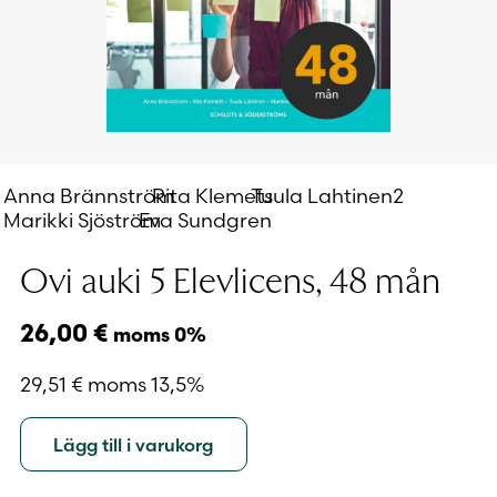
Anna Brännström
Rita Klemets
Tuula Lahtinen2
Marikki Sjöström
Eva Sundgren
Ovi auki 5 Elevlicens, 48 mån
26,00
€
moms 0%
29,51
€
moms 13,5%
Lägg till i varukorg