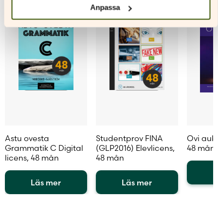
på
på
på
Anpassa
produktsidan
produktsidan
produkt
Astu ovesta
Studentprov FINA
Ovi auki
Grammatik C Digital
(GLP2016) Elevlicens,
48 mån
licens, 48 mån
48 mån
L
Läs mer
Läs mer
Den
Den
Den
här
här
här
produkt
produkten
produkten
har