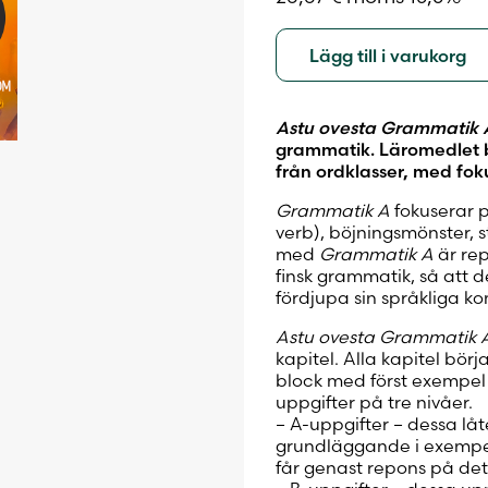
Lägg till i varukorg
Astu ovesta Grammatik 
grammatik. Läromedlet 
från ordklasser, med fo
Grammatik A
fokuserar 
verb), böjningsmönster, 
med
Grammatik A
är rep
finsk grammatik, så att d
fördjupa sin språkliga k
Astu ovesta Grammatik 
kapitel. Alla kapitel bör
block med först exempel 
uppgifter på tre nivåer.
– A-uppgifter – dessa låt
grundläggande i exempel 
får genast repons på de