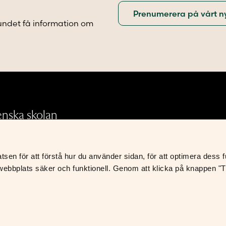
på
produktsidan
undet få information om
sidan
.
enska skolan
Integritetspolicy
en för att förstå hur du använder sidan, för att optimera dess fun
ebbplats säker och funktionell. Genom att klicka på knappen "Til
Leverans- och avtalsvillkor
S
K