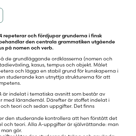
A
repeterar och fördjupar grunderna i finsk
behandlar den centrala grammatiken utgående
kus på nomen och verb.
på de grundläggande ordklasserna (nomen och
stadieväxling, kasus, tempus och objekt. Målet
etera och lägga en stabil grund för kunskaperna i
en studerande kan utnyttja strukturerna för att
ompetens.
A
är indelat i tematiska avsnitt som består av
jar med lärandemål. Därefter är stoffet indelat i
och teori och sedan uppgifter. Det finns
er den studerande kontrollera att hen förstått det
och teori. Alla A-uppgifter är självrättande: man
t man gör.