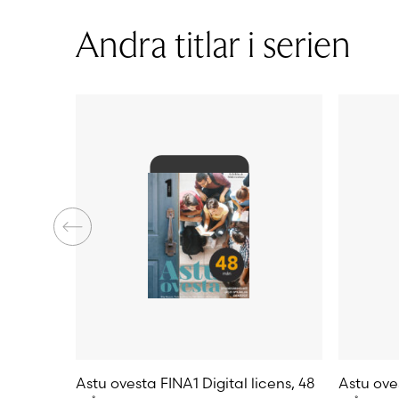
Licenstid
Andra titlar i serien
Typ av licens
Sidantal
Ljudfils längd
Astu ovesta FINA1 Digital licens, 48
Astu oves