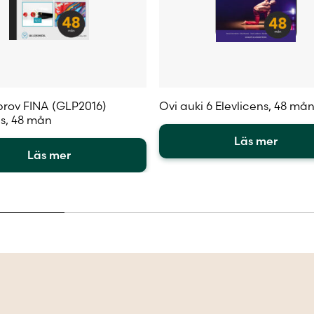
rov FINA (GLP2016)
Ovi auki 6 Elevlicens, 48 må
ns, 48 mån
Läs mer
Läs mer
Den
här
produkten
en
har
flera
varianter.
.
De
olika
alternativen
iven
kan
väljas