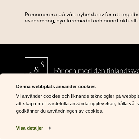
väljas
väljas
på
på
Prenumerera på vårt nyhetsbrev för att regelb
produktsidan
produkt
evenemang, nya läromedel och annat aktuellt
För och med den finlandssv
Denna webbplats använder cookies
S&S Läromedel
Vi använder cookies och liknande teknologier på webbplats
att skapa mer värdefulla användarupplevelser, hålla vår w
Riddaregatan 5
godkänner du användningen av cookies.
00170 Helsingfors
Kontakta oss
Visa detaljer