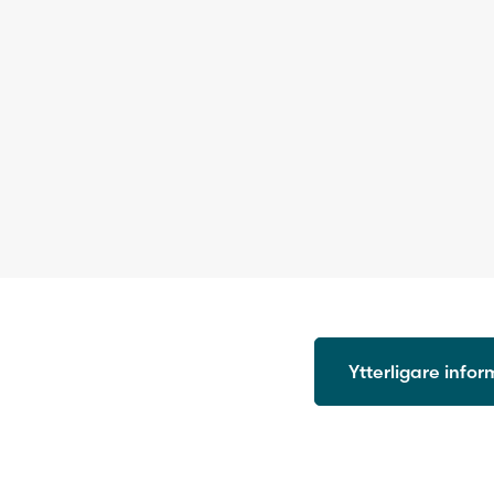
Ytterligare info
ISBN
Utgivningsår
Format