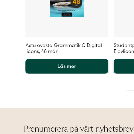
Astu ovesta Grammatik C Digital
Studentp
licens, 48 mån
Elevlice
Läs mer
Den
Den
här
här
produkten
produkt
har
har
flera
flera
varianter.
varianter
De
De
olika
olika
alternativen
alternat
Prenumerera på vårt nyhetsbrev
kan
kan