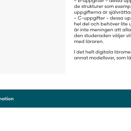
– B-uppgifter – dessa u
de strukturer som exemple
uppgifterna är självrätt
– C-uppgifter – dessa u
hel del och behöver lite
är inte meningen att alla
den studeraden väljer vi
med läraren.
I det helt digitala lärom
annat modellsvar, som lä
rmation
9789515256232
2021
Digitalt läromedel