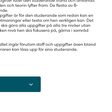
ppgifter låter den studerande träna och använda
n och teorin lyfter fram. De flesta av B-
ande.
ppgifter är för den studerande som redan kan en
 utmaningar eller testa om hen verkligen kan. Det
 ska göra alla uppgifter på alla tre nivåer utan
lken nivå hen ska fokusera på, gärna i samråd
edlet ingår förutom stoff och uppgifter även bland
raren kan låsa upp för sina studerande.