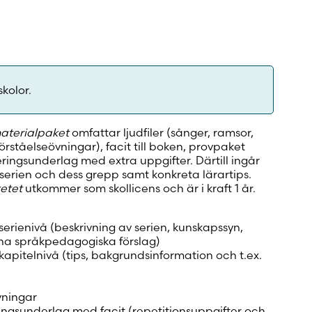
skolor.
materialpaket
omfattar ljudfiler (sånger, ramsor,
rståelseövningar), facit till boken, provpaket
ieringsunderlag med extra uppgifter. Därtill ingår
l serien och dess grepp samt konkreta lärartips.
ketet
utkommer som skollicens och är i kraft 1 år.
erienivå (beskrivning av serien, kunskapssyn,
a språkpedagogiska förslag)
apitelnivå (tips, bakgrundsinformation och t.ex.
övningar
ringsunderlag med facit (repetitionsuppgifter och