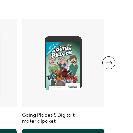
Going Places 5 Digitalt
Going Pla
materialpaket
aktivitets