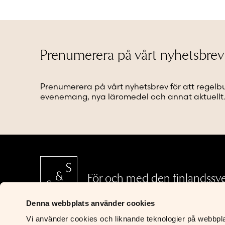
varianter.
varianter
De
De
olika
olika
alternativen
alternat
kan
kan
Prenumerera på vårt nyhetsbrev
väljas
väljas
på
på
produktsidan
produkt
Prenumerera på vårt nyhetsbrev för att regelb
evenemang, nya läromedel och annat aktuellt
För och med den finlandssv
Denna webbplats använder cookies
Vi använder cookies och liknande teknologier på webbplats
S&S Läromedel