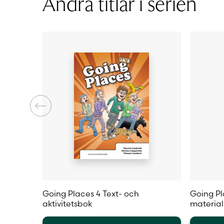
Andra titlar i serien
Typ av licens
Sidantal
Ljudfils längd
Författare
Going Places 4 Text- och
Going Pl
aktivitetsbok
materia