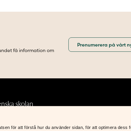
.
varianter.
De
olika
iven
alternativen
kan
väljas
på
sidan
produktsidan
undet få information om
.
enska skolan
en för att förstå hur du använder sidan, för att optimera dess fun
Integritetspolicy