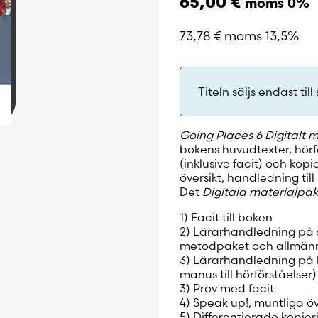
65,00
€
moms 0%
73,78
€
moms 13,5%
Titeln säljs endast till 
Going Places 6 Digitalt 
bokens huvudtexter, hörfö
(inklusive facit) och kop
översikt, handledning til
Det
Digitala materialpa
1) Facit till boken
2) Lärarhandledning på s
metodpaket och allmänn
3) Lärarhandledning på k
manus till hörförståelser)
3) Prov med facit
4) Speak up!, muntliga 
5) Differentierade kopie