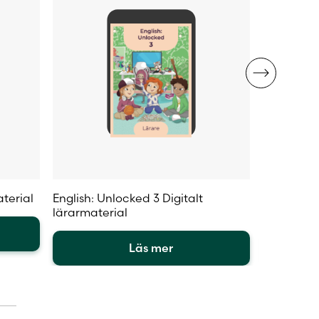
produktsidan
produktsi
aterial
English: Unlocked 3 Digitalt
English: U
lärarmaterial
aktivitets
Läs mer
Den
Den
här
här
produkten
produkte
har
har