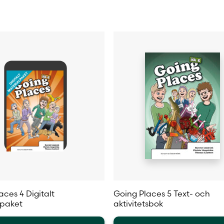
Skollicens för lärare
Harriet Lindroth, Christa Långström
aces 4 Digitalt
Going Places 5 Text- och
lpaket
aktivitetsbok