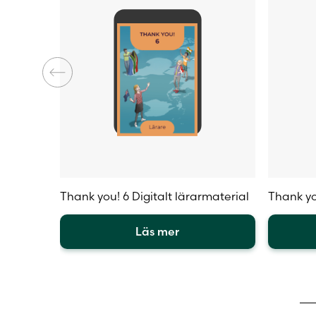
Thank you! 6 Digitalt lärarmaterial
Thank yo
Läs mer
Den
Den
här
här
produkten
produkt
har
har
flera
flera