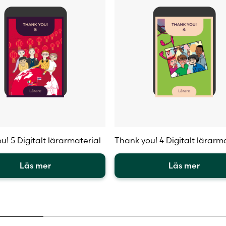
u! 5 Digitalt lärarmaterial
Thank you! 4 Digitalt lärarm
Läs mer
Läs mer
Den
här
en
produkten
har
flera