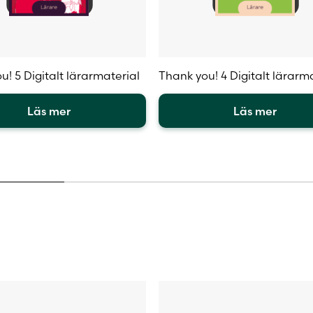
u! 5 Digitalt lärarmaterial
Thank you! 4 Digitalt lärarm
Läs mer
Läs mer
Den
här
en
produkten
har
flera
.
varianter.
De
olika
iven
alternativen
kan
väljas
på
sidan
produktsidan