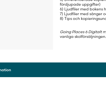
fördjupade uppgifter)
6) Ljudfiler med bokens 
7) Ljudfiler med sånger 
8) Tips och kopieringsun
Going Places 6 Digitalt 
vanliga skolförsäljningen
rmation
9789515242532
2017
Digitalt läromedel
1 läsår