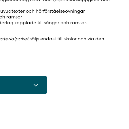
huvudtexter och hörförståelseövningar
och ramsor
derlag kopplade till sånger och ramsor.
materialpaket
säljs endast till skolor och via den
.