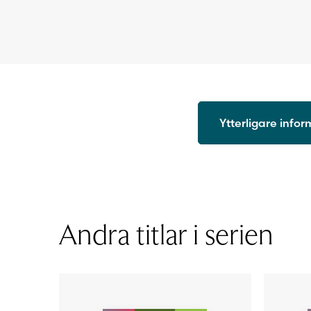
Ytterligare info
ISBN
Utgivningsår
Format
Sidantal
Andra titlar i serien
Ljudfils längd
Författare