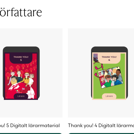
.
varianter.
örfattare
De
olika
iven
alternativen
kan
väljas
på
sidan
produktsidan
u! 5 Digitalt lärarmaterial
Thank you! 4 Digitalt lärarm