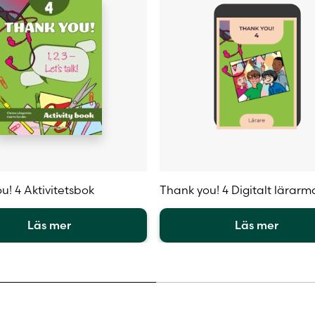
u! 4 Aktivitetsbok
Thank you! 4 Digitalt lärarm
Läs mer
Läs mer
Den
här
en
produkten
har
flera