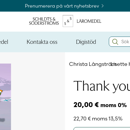
Prenumerera på vårt nyhetsbrev
Search:
edel
Kontakta oss
Digistöd
Öppna
Öppna
den
den
Kataloger och beställningslistor
nedre
nedre
Christa Långström
Lisette
menynivån
menynivån
Logga 
Thank you
Logga 
20,00
€
moms 0%
22,70
€
moms 13,5%