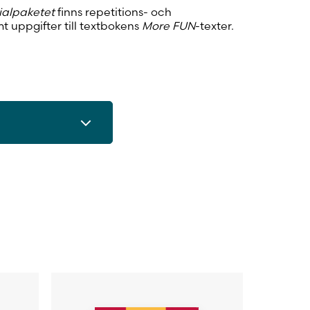
ialpaketet
finns repetitions- och
t uppgifter till textbokens
More FUN
-texter.