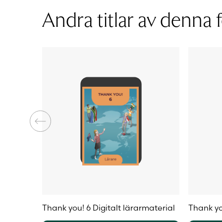
varianter.
varianter
Andra titlar av denna f
De
De
olika
olika
alternativen
alternat
kan
kan
väljas
väljas
på
på
produktsidan
produkt
Thank you! 6 Digitalt lärarmaterial
Thank yo