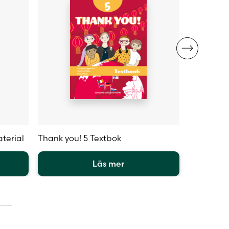
aterial
Thank you! 5 Textbok
Thank you!
Läs mer
Den
Den
här
här
produkten
produkte
har
har
flera
flera