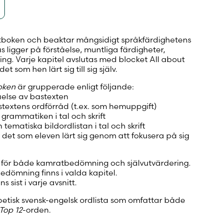
xtboken och beaktar mångsidigt språkfärdighetens
s ligger på förståelse, muntliga färdigheter,
ng. Varje kapitel avslutas med blocket All about
t som hen lärt sig till sig själv.
boken
är grupperade enligt följande:
else av bastexten
extens ordförråd (t.ex. som hemuppgift)
rammatiken i tal och skrift
ematiska bildordlistan i tal och skrift
 det som eleven lärt sig genom att fokusera på sig
s för både kamratbedömning och självutvärdering.
edömning finns i valda kapitel.
s sist i varje avsnitt.
abetisk svensk-engelsk ordlista som omfattar både
Top 12
-orden.