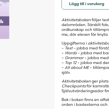
Lägg till i varukorg
Aktivitetsboken
följer te
delområden. Särskilt foku
ordkunskap och tillämpni
me, där eleven får knyta de
Uppgifterna i
aktivitets
–
Text
– jobba med förstå
–
Words
– jobba med bast
–
Grammar
– jobba med g
–
Top 12
– jobba med den t
–
All about ME
– tillämpa
själv.
Aktivitetsboken
ger plat
Checkpoints
för kamratb
Självutvärderingssidor finn
Bak i boken finns en alf
orden i bastexterna och