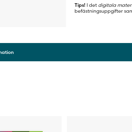
Tips!
I det
digitala mater
befästningsuppgifter sam
rmation
9789515252791
2021
Häftad
223
Christa Långström, Lisette Hildén, Sonja Posa