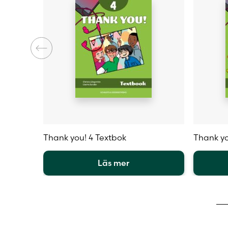
Thank you! 4 Textbok
Thank yo
Läs mer
Den
Den
här
här
produkten
produkt
har
har
flera
flera