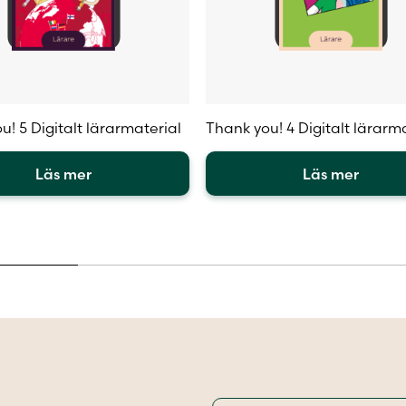
u! 5 Digitalt lärarmaterial
Thank you! 4 Digitalt lärarm
Läs mer
Läs mer
Den
här
en
produkten
har
flera
.
varianter.
De
olika
iven
alternativen
kan
väljas
på