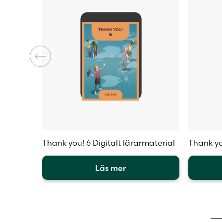
produktsidan
Thank you! 6 Digitalt lärarmaterial
Thank yo
Läs mer
Den
Den
här
här
produkten
produkt
har
har