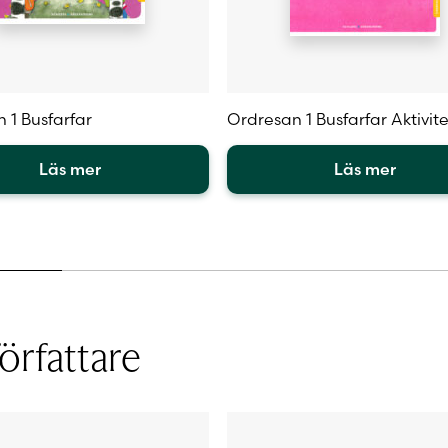
 1 Busfarfar
Ordresan 1 Busfarfar Aktivit
Läs mer
Läs mer
Den
här
en
produkten
har
flera
.
varianter.
De
örfattare
olika
iven
alternativen
kan
väljas
på
sidan
produktsidan