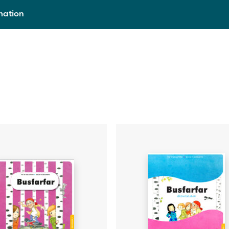
rmation
9789515241979
2017
Häftad
85
Lisette Hildén, Malin Klingenberg
Margareta Sandin