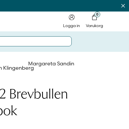
Av
0
Logga in
Varukorg
Margareta Sandin
n Klingenberg
in på laromedel.fi
2 Brevbullen
in i webbshoppen
sbok