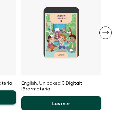
aterial
English: Unlocked 3 Digitalt
English: U
lärarmaterial
aktivitets
Läs mer
Den
Den
här
här
produkten
produkte