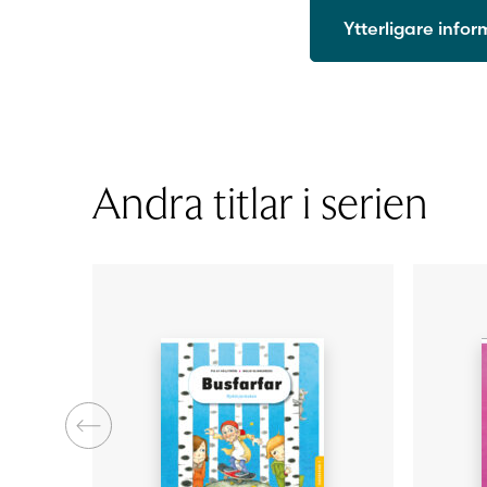
Ytterligare info
ISBN
Utgivningsår
Format
Sidantal
Andra titlar i serien
Ljudfils längd
Författare
Illustratör