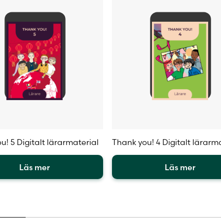
u! 5 Digitalt lärarmaterial
Thank you! 4 Digitalt lärarm
Läs mer
Läs mer
Den
här
en
produkten
har