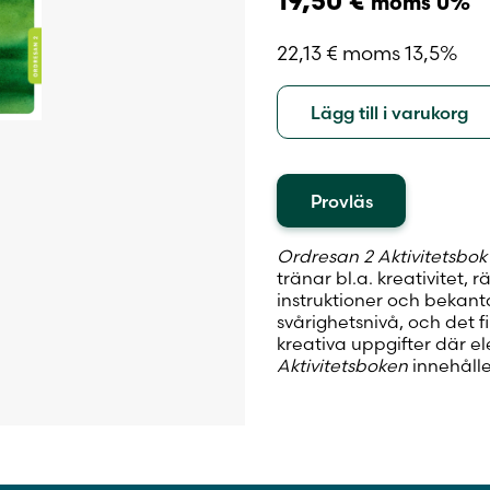
19,50
€
moms 0%
22,13
€
moms 13,5%
Lägg till i varukorg
Provläs
Ordresan 2 Aktivitetsbok
tränar bl.a. kreativitet, 
instruktioner och bekant
svårighetsnivå, och det f
kreativa uppgifter där el
Aktivitetsboken
innehålle