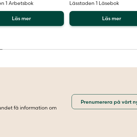
n 1 Arbetsbok
Lässtaden 1 Läsebok
Läs mer
Läs mer
Den
här
en
produkten
har
flera
.
varianter.
De
olika
iven
alternativen
kan
väljas
på
sidan
produktsidan
undet få information om
.