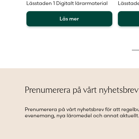
Lässtaden 1 Digitalt lärarmaterial
Lässtade
Läs mer
Den
Den
här
här
produkten
produkt
har
har
flera
flera
varianter.
varianter
De
De
olika
olika
alternativen
alternat
kan
kan
Prenumerera på vårt nyhetsbrev
väljas
väljas
på
på
produktsidan
produkt
Prenumerera på vårt nyhetsbrev för att regelb
evenemang, nya läromedel och annat aktuellt