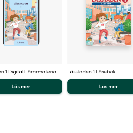
n 1 Digitalt lärarmaterial
Lässtaden 1 Läsebok
Läs mer
Läs mer
Den
här
en
produkten
har
flera
.
varianter.
De