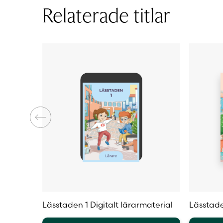
Relaterade titlar
De
olika
olika
alternat
alternativen
kan
kan
väljas
väljas
på
på
produkt
produktsidan
Lässtaden 1 Digitalt lärarmaterial
Lässtade