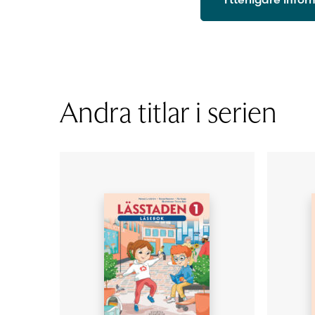
ISBN
Utgivningsår
Format
Sidantal
Andra titlar i serien
Ljudfils längd
Författare
Illustratör