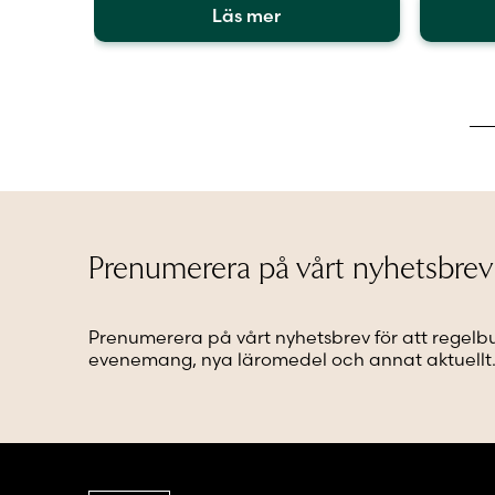
Läs mer
Den
Den
här
här
produkten
produkt
har
har
flera
flera
varianter.
varianter
De
De
olika
olika
alternativen
alternat
kan
kan
Prenumerera på vårt nyhetsbrev
väljas
väljas
på
på
produktsidan
produkt
Prenumerera på vårt nyhetsbrev för att regelb
evenemang, nya läromedel och annat aktuellt