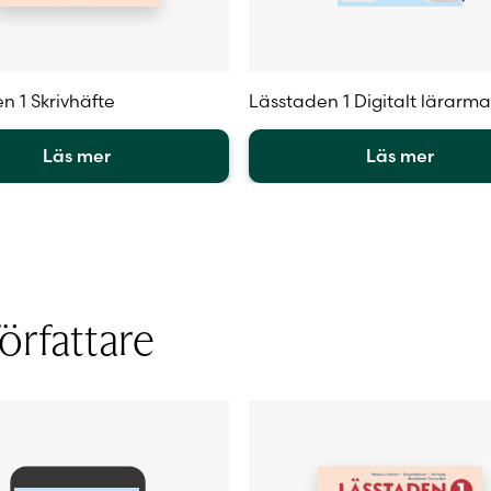
n 1 Skrivhäfte
Lässtaden 1 Digitalt lärarma
Läs mer
Läs mer
Den
här
en
produkten
har
flera
.
varianter.
örfattare
De
olika
iven
alternativen
kan
väljas
på
sidan
produktsidan