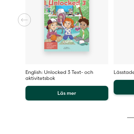
English: Unlocked 3 Text- och
Lässtade
aktivitetsbok
Läs mer
Den
Den
här
här
produkt
produkten
har
har
flera
flera
varianter
varianter.
De