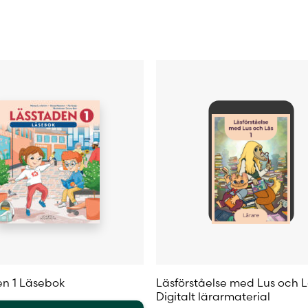
olika
iven
alternativen
kan
väljas
på
sidan
produktsidan
n 1 Läsebok
Läsförståelse med Lus och L
Digitalt lärarmaterial