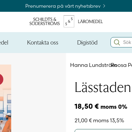
Prenumerera på vårt nyhetsbrev
Search:
edel
Kontakta oss
Digistöd
Öppna
Öppna
den
den
Kataloger och beställningslistor
nedre
nedre
Hanna Lundström
Roosa P
menynivån
menynivån
Logga 
Lässtaden
Logga 
18,50
€
moms 0%
21,00
€
moms 13,5%