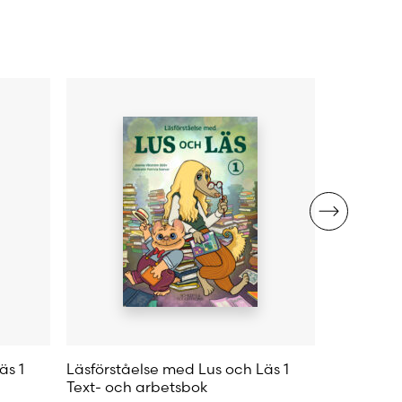
olika
olika
alternativen
alternativ
kan
kan
väljas
väljas
på
på
produktsidan
produktsi
äs 1
Läsförståelse med Lus och Läs 1
Lässtaden 
Text- och arbetsbok