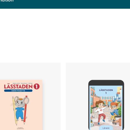
9789515266019
2026
Häftad
Hanna Lundström, Roosa Pesonen, Pia Vataja
Terese Bast