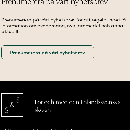
Prenumerera på vårt nyhetsbrev
väljas
väljas
på
på
på
produkt
produktsidan
produktsidan
Prenumerera på vårt nyhetsbrev för att regelbundet få
information om evenemang, nya läromedel och annat
aktuellt.
För och med den finlandssvenska
skolan