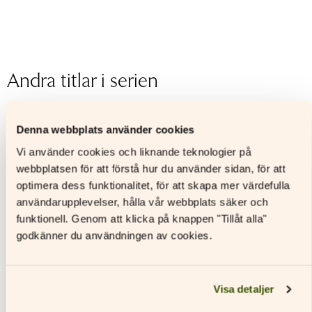
ISBN
9789515247919
Utgivningsår
2020
Format
Häftad
Sidantal
Andra titlar i serien
Ljudfils längd
Denna webbplats använder cookies
Vi använder cookies och liknande teknologier på
webbplatsen för att förstå hur du använder sidan, för att
optimera dess funktionalitet, för att skapa mer värdefulla
användarupplevelser, hålla vår webbplats säker och
funktionell. Genom att klicka på knappen "Tillåt alla"
godkänner du användningen av cookies.
Visa detaljer