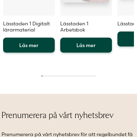
Lässtaden 1 Digitalt
Lässtaden 1
Lässtad
lärarmaterial
Arbetsbok
L
Läs mer
Läs mer
Den
Den
Den
här
här
här
produkt
produkten
produkten
har
har
har
flera
flera
flera
variante
varianter.
varianter.
De
De
De
olika
olika
olika
alternat
alternativen
alternativen
kan
kan
kan
väljas
Prenumerera på vårt nyhetsbrev
väljas
väljas
på
på
på
produkt
produktsidan
produktsidan
Prenumerera på vårt nyhetsbrev för att regelbundet få