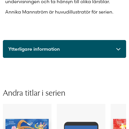
undervisningen och ta hänsyn till olika lärstilar.
Annika Mannström är huvudillustratör för serien.
Ytterligare information
ISBN
9789515234339
Utgivningsår
2014
Format
Häftad
Sidantal
Andra titlar i serien
Ljudfils längd
Författare
Annette Lundström