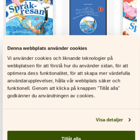
Denna webbplats använder cookies
Vi använder cookies och liknande teknologier på
webbplatsen för att förstå hur du använder sidan, för att
optimera dess funktionalitet, för att skapa mer värdefulla
Språkresan 3
Språkresan 3
Språkre
Arbetsbok
Lärarens bok (PDF)
användarupplevelser, hålla vår webbplats säker och
funktionell. Genom att klicka på knappen "Tillåt alla"
L
godkänner du användningen av cookies.
Läs mer
Läs mer
Den
Den
Den
här
här
här
produkt
produkten
produkten
har
Visa detaljer
har
har
flera
flera
flera
variante
varianter.
varianter.
De
Tillåt alla