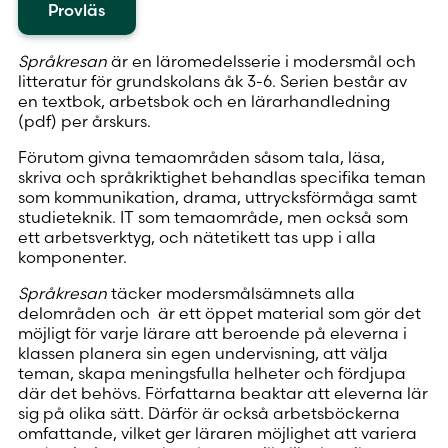
Provläs
Språkresan
är en läromedelsserie i modersmål och
litteratur för grundskolans åk 3-6. Serien består av
en textbok, arbetsbok och en lärarhandledning
(pdf) per årskurs.
Förutom givna temaområden såsom tala, läsa,
skriva och språkriktighet behandlas specifika teman
som kommunikation, drama, uttrycksförmåga samt
studieteknik. IT som temaområde, men också som
ett arbetsverktyg, och nätetikett tas upp i alla
komponenter.
Språkresan
täcker modersmålsämnets alla
delområden och är ett öppet material som gör det
möjligt för varje lärare att beroende på eleverna i
klassen planera sin egen undervisning, att välja
teman, skapa meningsfulla helheter och fördjupa
där det behövs. Författarna beaktar att eleverna lär
sig på olika sätt. Därför är också arbetsböckerna
omfattande, vilket ger läraren möjlighet att variera