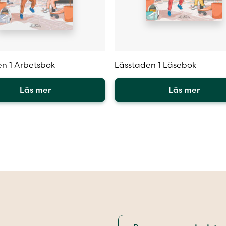
n 1 Arbetsbok
Lässtaden 1 Läsebok
Läs mer
Läs mer
Den
här
en
produkten
har
flera
.
varianter.
De
olika
iven
alternativen
kan
väljas
på