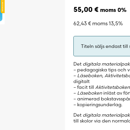
55,00
€
moms 0%
62,43
€
moms 13,5%
Titeln säljs endast till 
Det
digitala materialpak
– pedagogiska tips och v
–
Läseboken
,
Aktivitets
digitalt
– facit till
Aktivitetsboke
–
Läseboken
inläst av fö
– animerad bokstavsspå
– kopieringsunderlag.
Det
digitala materialpa
till skolor via den normal