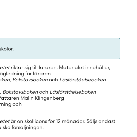
skolor.
etet
riktar sig till läraren
.
Materialet innehåller,
ägledning för läraren
boken, Bokstavsboken
och
Läsförståelseboken
n, Bokstavsboken
och
Läsförståelseboken
rfattaren Malin Klingenberg
rning och
ketet
är en skollicens för 12 månader. Säljs endast
a skolförsäljningen.