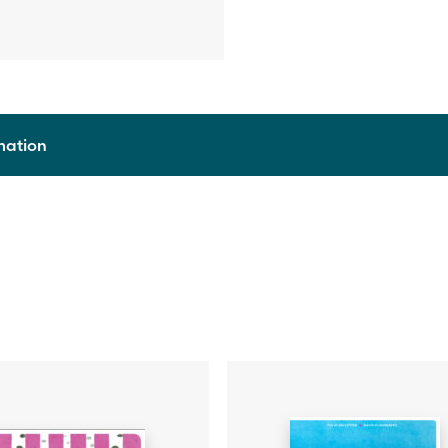
rmation
9789515238818
2016
Digitalt läromedel
1 läsår
Skollicens för lärare
Lisette Hildén, Malin Klingenberg, Pia af Hällström