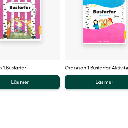
 1 Busfarfar
Ordresan 1 Busfarfar Aktivit
Läs mer
Läs mer
Den
här
en
produkten
har
flera
.
varianter.
De