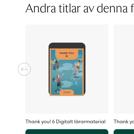
Andra titlar av denna f
De
olika
olika
alternat
alternativen
kan
kan
väljas
väljas
på
på
produkt
produktsidan
Thank you! 6 Digitalt lärarmaterial
Thank yo