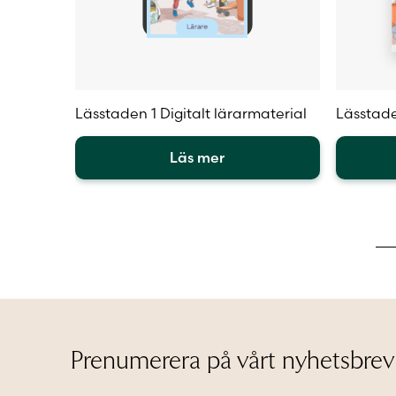
Lässtaden 1 Digitalt lärarmaterial
Lässtade
Läs mer
Den
Den
här
här
produkten
produkt
har
har
flera
flera
varianter.
varianter
De
De
olika
olika
alternativen
alternat
kan
kan
Prenumerera på vårt nyhetsbrev
väljas
väljas
på
på