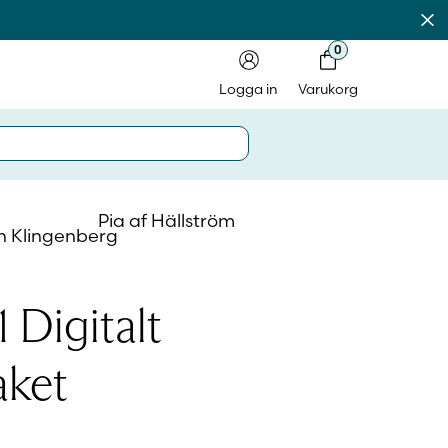
Av
0
Logga in
Varukorg
Pia af Hällström
n Klingenberg
in på laromedel.fi
 Digitalt
in i webbshoppen
aket