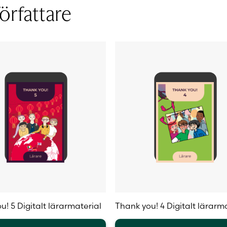
örfattare
olika
iven
alternativen
kan
väljas
på
sidan
produktsidan
u! 5 Digitalt lärarmaterial
Thank you! 4 Digitalt lärarm