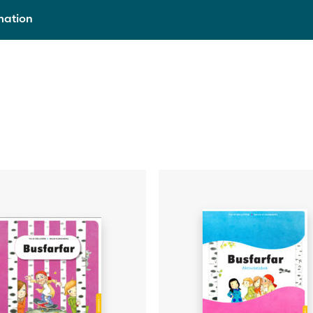
rmation
9789515241979
2017
Häftad
85
Lisette Hildén, Malin Klingenberg
Margareta Sandin