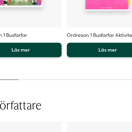
 1 Busfarfar
Ordresan 1 Busfarfar Aktivit
Läs mer
Läs mer
Den
här
en
produkten
har
flera
.
varianter.
De
örfattare
olika
iven
alternativen
kan
väljas
på
sidan
produktsidan