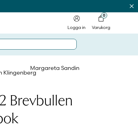
Av
0
Logga in
Varukorg
Margareta Sandin
n Klingenberg
in på laromedel.fi
2 Brevbullen
in i webbshoppen
sbok