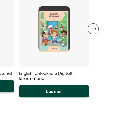
aterial
English: Unlocked 3 Digitalt
English: U
lärarmaterial
aktivitets
Läs mer
Den
Den
här
här
produkten
produkte