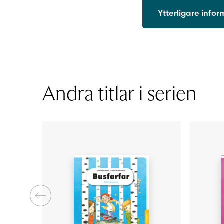
Ytterligare info
ISBN
Utgivningsår
Format
Sidantal
Andra titlar i serien
Ljudfils längd
Författare
Illustratör