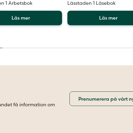
n 1 Arbetsbok
Lässtaden 1 Läsebok
Läs mer
Läs mer
Den
här
en
produkten
har
flera
.
varianter.
De
olika
iven
alternativen
kan
väljas
på
sidan
produktsidan
undet få information om
.