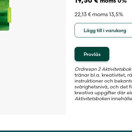
19,50
€
moms 0%
22,13
€
moms 13,5%
Lägg till i varukorg
Provläs
Ordresan 2 Aktivitetsbok
tränar bl.a. kreativitet, 
instruktioner och bekant
svårighetsnivå, och det f
kreativa uppgifter där el
Aktivitetsboken
innehålle