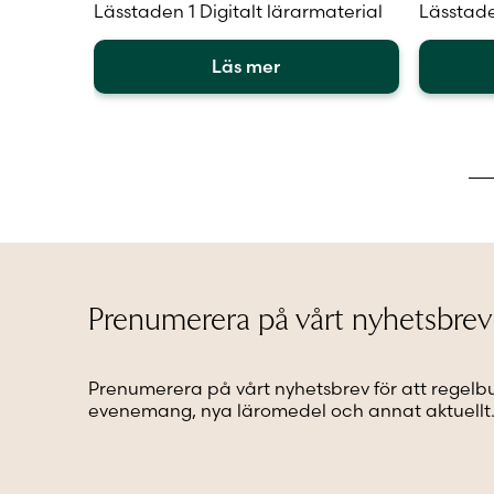
Lässtaden 1 Digitalt lärarmaterial
Lässtade
Läs mer
Den
Den
här
här
produkten
produkt
har
har
flera
flera
varianter.
varianter
De
De
olika
olika
alternativen
alternat
kan
kan
Prenumerera på vårt nyhetsbrev
väljas
väljas
på
på
produktsidan
produkt
Prenumerera på vårt nyhetsbrev för att regelb
evenemang, nya läromedel och annat aktuellt