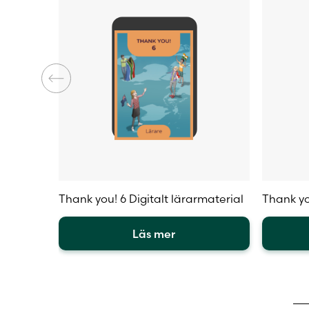
produktsidan
Thank you! 6 Digitalt lärarmaterial
Thank yo
Läs mer
Den
Den
här
här
produkten
produkt
har
har