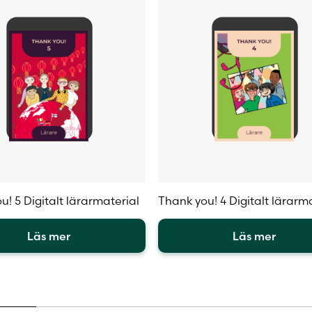
u! 5 Digitalt lärarmaterial
Thank you! 4 Digitalt lärarm
Läs mer
Läs mer
Den
här
en
produkten
har