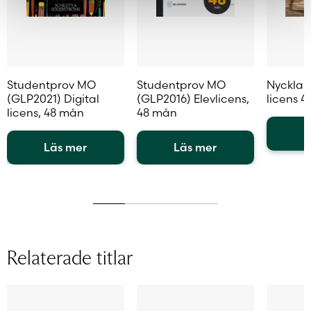
Studentprov MO
Studentprov MO
Nycklar
(GLP2021) Digital
(GLP2016) Elevlicens,
licens 
licens, 48 mån
48 mån
L
Läs mer
Läs mer
Den
Den
Den
här
här
här
produkt
produkten
produkten
har
har
har
flera
flera
flera
variante
varianter.
varianter.
De
Relaterade titlar
De
De
olika
olika
olika
alternat
alternativen
alternativen
kan
kan
kan
väljas
väljas
väljas
på