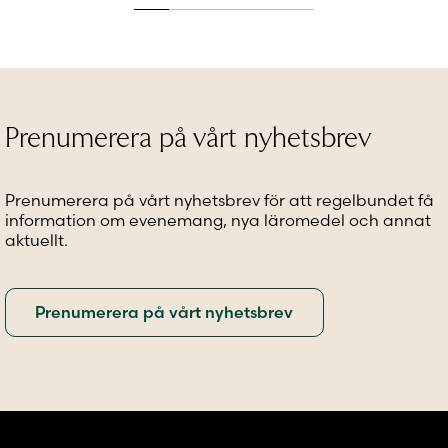
produkten
flera
flera
har
varianter.
variante
flera
De
De
varianter.
olika
olika
De
alternativen
alternat
olika
kan
kan
alternativen
väljas
väljas
Prenumerera på vårt nyhetsbrev
kan
på
på
väljas
produktsidan
produkt
på
Prenumerera på vårt nyhetsbrev för att regelbundet få
produktsidan
information om evenemang, nya läromedel och annat
aktuellt.