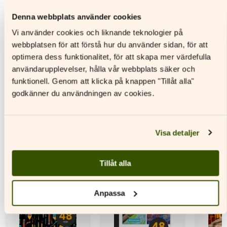
Denna webbplats använder cookies
Läs mer
Läs mer
L
Vi använder cookies och liknande teknologier på
Den
Den
Den
webbplatsen för att förstå hur du använder sidan, för att
här
här
här
optimera dess funktionalitet, för att skapa mer värdefulla
produkten
produkten
produkt
användarupplevelser, hålla vår webbplats säker och
har
har
har
flera
flera
flera
funktionell. Genom att klicka på knappen "Tillåt alla"
varianter.
varianter.
variante
godkänner du användningen av cookies.
Andra titlar av denna författare
De
De
De
olika
olika
olika
alternativen
alternativen
alternat
kan
kan
kan
Visa detaljer
väljas
väljas
väljas
på
på
på
produktsidan
produktsidan
produkt
Tillåt alla
Anpassa