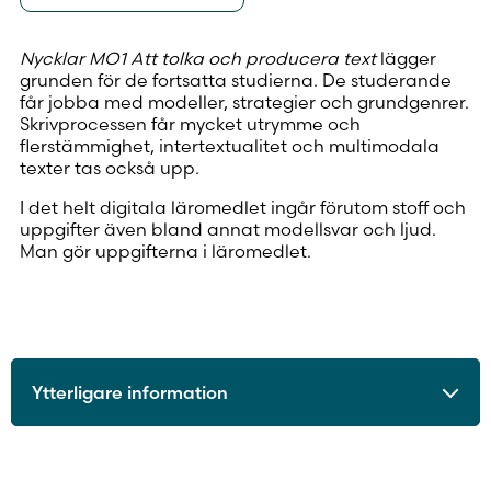
Nycklar MO1 Att tolka och producera text
lägger
grunden för de fortsatta studierna. De studerande
får jobba med modeller, strategier och grundgenrer.
Skrivprocessen får mycket utrymme och
flerstämmighet, intertextualitet och multimodala
texter tas också upp.
I det helt digitala läromedlet ingår förutom stoff och
uppgifter även bland annat modellsvar och ljud.
Man gör uppgifterna i läromedlet.
Ytterligare information
ISBN
9789515254054
Utgivningsår
2021