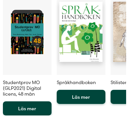
på
på
produkt
produktsidan
produktsidan
Studentprov MO
Språkhandboken
Stilisten
(GLP2021) Digital
licens, 48 mån
Läs mer
L
Den
Den
Läs mer
här
här
Den
produkten
produkt
här
har
har