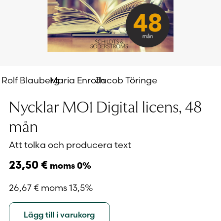
Rolf Blauberg
Maria Enroth
Jacob Töringe
Nycklar MO1 Digital licens, 48
mån
Att tolka och producera text
23,50
€
moms 0%
26,67
€
moms 13,5%
Lägg till i varukorg