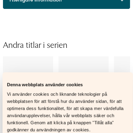
ISBN
9789515259721
Utgivningsår
2024
Format
Digitalt läromedel
Licenstid
48 månader
Andra titlar i serien
Typ av licens
Personlig elevlicens
Sidantal
Ljudfils längd
Författare
Stefan Gustafsson
Denna webbplats använder cookies
Vi använder cookies och liknande teknologier på
webbplatsen för att förstå hur du använder sidan, för att
optimera dess funktionalitet, för att skapa mer värdefulla
användarupplevelser, hålla vår webbplats säker och
funktionell. Genom att klicka på knappen "Tillåt alla"
godkänner du användningen av cookies.