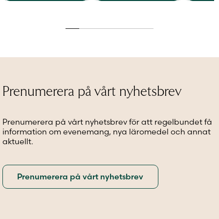
Den
Den
Den
här
här
här
produkten
produkten
produkt
har
har
har
flera
flera
flera
varianter.
varianter.
variante
De
De
De
olika
olika
olika
alternativen
alternativen
alternat
Prenumerera på vårt nyhetsbrev
kan
kan
kan
väljas
väljas
väljas
på
på
på
Prenumerera på vårt nyhetsbrev för att regelbundet få
produktsidan
produktsidan
produkt
information om evenemang, nya läromedel och annat
aktuellt.