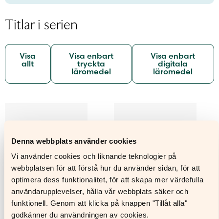
Titlar i serien
Visa
Visa enbart
Visa enbart
allt
tryckta
digitala
läromedel
läromedel
Den
Den
här
här
produkten
produkten
har
har
Denna webbplats använder cookies
flera
flera
varianter.
varianter.
Vi använder cookies och liknande teknologier på
De
De
webbplatsen för att förstå hur du använder sidan, för att
olika
olika
optimera dess funktionalitet, för att skapa mer värdefulla
alternativen
alternativen
användarupplevelser, hålla vår webbplats säker och
kan
kan
funktionell. Genom att klicka på knappen "Tillåt alla"
väljas
väljas
på
på
godkänner du användningen av cookies.