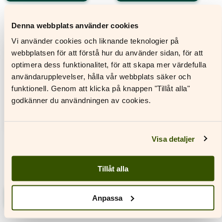
Den
Den
här
här
Denna webbplats använder cookies
produkten
produkten
har
har
Vi använder cookies och liknande teknologier på
flera
flera
webbplatsen för att förstå hur du använder sidan, för att
varianter.
varianter.
optimera dess funktionalitet, för att skapa mer värdefulla
De
De
olika
olika
användarupplevelser, hålla vår webbplats säker och
alternativen
alternativen
funktionell. Genom att klicka på knappen "Tillåt alla"
kan
kan
godkänner du användningen av cookies.
väljas
väljas
på
på
produktsidan
produktsidan
Visa detaljer
Tillåt alla
Scio 1 Djungelskatter
Läs mer
Anpassa
Den