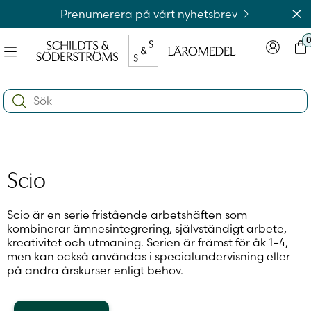
Hoppa
Av
Prenumerera på vårt nyhetsbrev
till
innehållet
Meny
Logga in
Var
na
Search:
e
ynivån
na
e
ynivån
na
Logga in på laromedel.fi
Scio
e
ynivån
Scio är en serie fristående arbetshäften som
kombinerar ämnesintegrering, självständigt arbete,
Logga in i webbshoppen
kreativitet och utmaning. Serien är främst för åk 1–4,
men kan också användas i specialundervisning eller
på andra årskurser enligt behov.