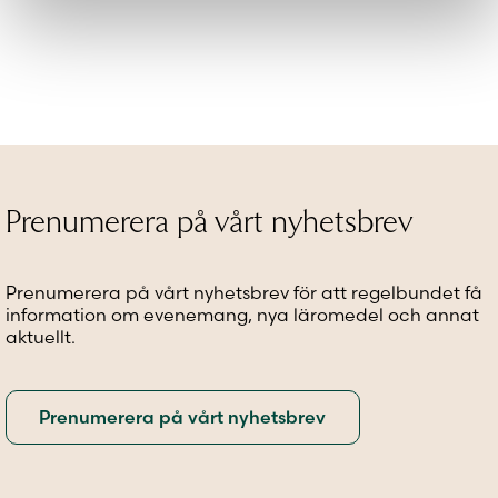
här
produkten
har
flera
varianter.
De
olika
alternativen
kan
väljas
Prenumerera på vårt nyhetsbrev
på
produktsidan
Prenumerera på vårt nyhetsbrev för att regelbundet få
information om evenemang, nya läromedel och annat
aktuellt.