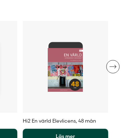
Hi2 En värld Elevlicens, 48 mån
Hi3 Självs
mån
Läs mer