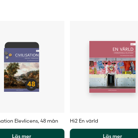
Personlig elevlicens
Sture Lindholm
isation Elevlicens, 48 mån
Hi2 En värld
Läs mer
Läs mer