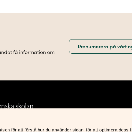
varianter.
.
De
olika
alternativen
iven
kan
väljas
på
produktsidan
undet få information om
sidan
.
enska skolan
en för att förstå hur du använder sidan, för att optimera dess fun
Integritetspolicy