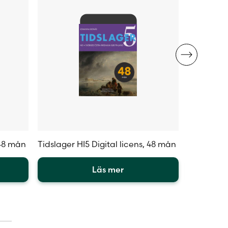
produktsidan
 48 mån
Tidslager HI5 Digital licens, 48 mån
Hi5 Öster
Läs mer
Den
Den
här
här
produkten
produkte
har
har
flera
flera