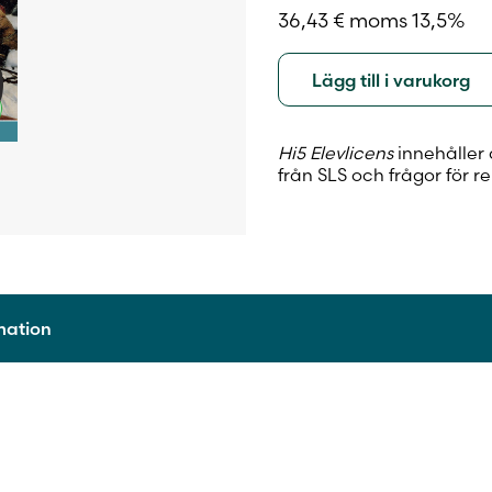
36,43
€
moms 13,5%
Lägg till i varukorg
Hi5 Elevlicens
innehåller 
från SLS och frågor för r
rmation
9789515247421
2020
Digitalt läromedel
48 månader