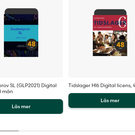
rov SL (GLP2021) Digital
Tidslager HI6 Digital licens,
48 mån
Läs mer
Läs mer
Den
här
produkten
en
har
flera