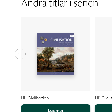
Andra titlar i serien
Typ av licens
Sidantal
Ljudfils längd
Författare
Hi1 Civilisation
Hi1 Civil
Läs mer