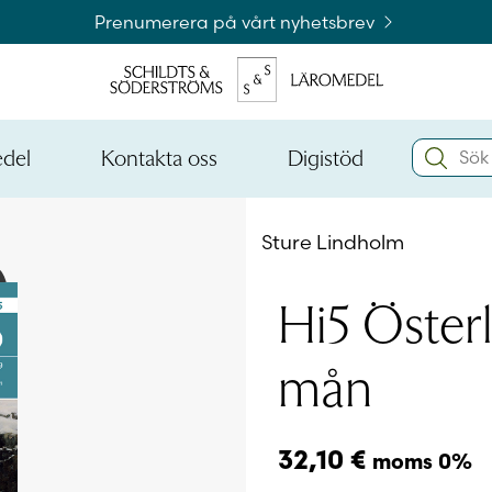
Prenumerera på vårt nyhetsbrev
Search:
edel
Kontakta oss
Digistöd
Öppna
Öppna
den
den
Kataloger och beställningslistor
nedre
nedre
Sture Lindholm
menynivån
menynivån
Logga 
Hi5 Österl
mån
Logga 
32,10
€
moms 0%