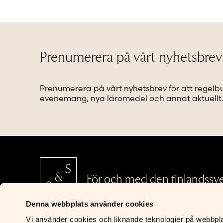
flera
flera
varianter.
varianter
De
De
olika
olika
alternativen
alternat
Prenumerera på vårt nyhetsbrev
kan
kan
väljas
väljas
på
på
Prenumerera på vårt nyhetsbrev för att regelb
produktsidan
produkt
evenemang, nya läromedel och annat aktuellt
För och med den finlandssv
Denna webbplats använder cookies
Vi använder cookies och liknande teknologier på webbplats
S&S Läromedel