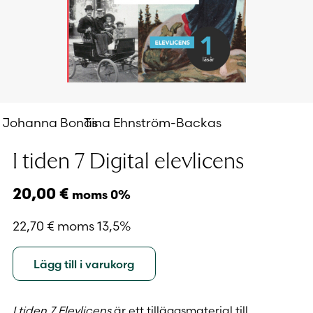
Johanna Bonäs
Tina Ehnström-Backas
I tiden 7 Digital elevlicens
20,00
€
moms 0%
22,70
€
moms 13,5%
Lägg till i varukorg
I tiden 7 Elevlicens
är ett tilläggsmaterial till