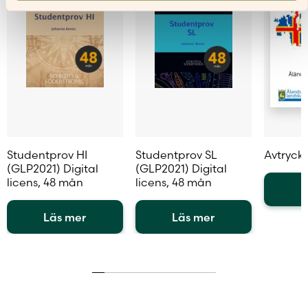
Studentprov HI
Studentprov SL
Avtryck
(GLP2021) Digital
(GLP2021) Digital
licens, 48 mån
licens, 48 mån
L
Läs mer
Läs mer
Den
Den
här
här
produkten
produkten
har
har
flera
flera