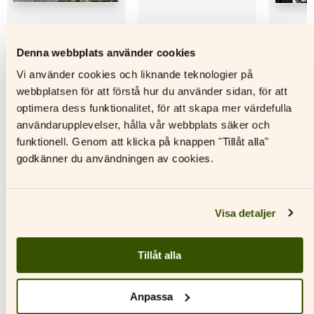
Denna webbplats använder cookies
I tiden 7 Textbok
I tiden 7 Digitalt
I tiden 
materialpaket
Vi använder cookies och liknande teknologier på
Läs mer
L
webbplatsen för att förstå hur du använder sidan, för att
Läs mer
optimera dess funktionalitet, för att skapa mer värdefulla
Den
Den
användarupplevelser, hålla vår webbplats säker och
här
Den
här
funktionell. Genom att klicka på knappen "Tillåt alla"
produkten
här
produkt
har
produkten
har
godkänner du användningen av cookies.
flera
har
flera
varianter.
flera
variante
De
varianter.
De
Andra titlar av denna författare
olika
De
olika
Visa detaljer
alternativen
olika
alternat
kan
alternativen
kan
väljas
kan
väljas
Tillåt alla
på
väljas
på
produktsidan
på
produkt
Anpassa
produktsidan