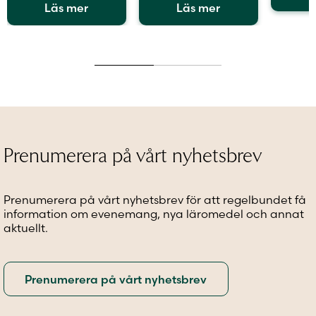
Läs mer
Läs mer
Den
Den
Den
här
här
här
produkt
produkten
produkten
har
har
har
flera
flera
flera
variante
varianter.
varianter.
De
De
De
olika
olika
olika
alternat
alternativen
alternativen
kan
Prenumerera på vårt nyhetsbrev
kan
kan
väljas
väljas
väljas
på
på
på
produkt
Prenumerera på vårt nyhetsbrev för att regelbundet få
produktsidan
produktsidan
information om evenemang, nya läromedel och annat
aktuellt.