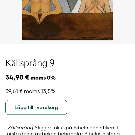
Källsprång 9
34,90
€
moms 0%
39,61
€
moms 13,5%
Lägg till i varukorg
I
Källsprång 9
ligger fokus på Bibeln och etiken. I
första delen av boken behandlar Bibelns historia,