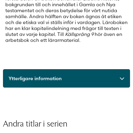
bakgrunden till och innehållet i Gamla och Nya
testamentet och deras betydelse för vårt nutida
samhälle. Andra hälften av boken ägnas åt etiken
och de etiska val vi ställs inför i vardagen. Läroboken
har en klar kapitelindelning med frågor till texten i
slutet av varje kapitel. Till
Källsprång 9
hör även en
arbetsbok och ett lärarmaterial.
Ytterligare information
ISBN
9789515228819
Utgivningsår
2012
Format
Häftad
Sidantal
125
Andra titlar i serien
Ljudfils längd