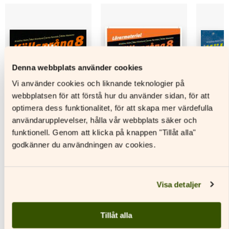
Denna webbplats använder cookies
Vi använder cookies och liknande teknologier på
webbplatsen för att förstå hur du använder sidan, för att
optimera dess funktionalitet, för att skapa mer värdefulla
användarupplevelser, hålla vår webbplats säker och
funktionell. Genom att klicka på knappen "Tillåt alla"
godkänner du användningen av cookies.
Källsprång 8
Källsprång 8
Källsprå
Lärarmaterial
Arbetsb
Visa detaljer
Läs mer
Läs mer
L
Den
Tillåt alla
här
Den
Den