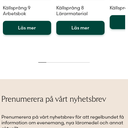
Källsprång 9
Källsprång 8
Källsprå
Arbetsbok
Lärarmaterial
L
Läs mer
Läs mer
Den
Den
Den
här
här
här
produkt
produkten
produkten
har
har
har
flera
flera
flera
variante
varianter.
varianter.
De
De
De
olika
olika
olika
alternat
alternativen
alternativen
kan
kan
kan
väljas
väljas
väljas
på
Prenumerera på vårt nyhetsbrev
på
på
produkt
produktsidan
produktsidan
Prenumerera på vårt nyhetsbrev för att regelbundet få
information om evenemang, nya läromedel och annat