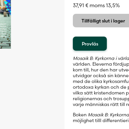
37,91
€
moms 13,5%
Tillfälligt slut i lager
Provläs
Mosaik B: Kyrkorna i värl
världen. Eleverna fördju
kom till, hur den har utv
utvidgar också sin kän
med de olika kyrkosamfun
ortodoxa kyrkan och de pr
vilka sätt kristendomen p
religionernas och trosup
varje människas rätt till 
Boken
Mosaik B: Kyrkorna
möjlighet tilll differentier