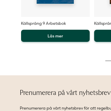
Källsprång 9 Arbetsbok
Källsprå
Läs mer
Den
Den
här
här
produkten
produkt
har
har
flera
flera
varianter.
varianter
De
De
olika
olika
alternativen
alternat
kan
kan
Prenumerera på vårt nyhetsbrev
väljas
väljas
på
på
produktsidan
produkt
Prenumerera på vårt nyhetsbrev för att regelb