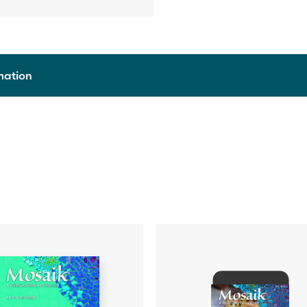
rmation
9789515247872
2020
Häftad
126
Pernilla Granlund, Magnus Winberg