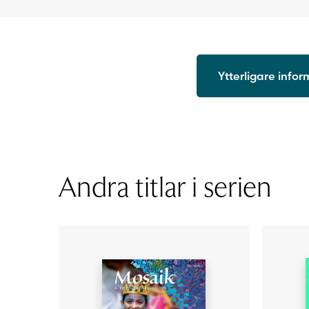
Ytterligare info
ISBN
Utgivningsår
Format
Sidantal
Andra titlar i serien
Ljudfils längd
Författare