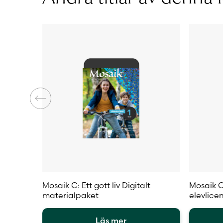
alternativen
alternat
kan
kan
väljas
väljas
på
på
produktsidan
produkt
Mosaik C: Ett gott liv Digitalt
Mosaik C:
materialpaket
elevlice
Läs mer