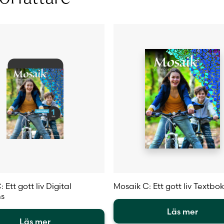
iven
alternativen
kan
väljas
på
sidan
produktsidan
 Ett gott liv Digital
Mosaik C: Ett gott liv Textbok
ns
Läs mer
Läs mer