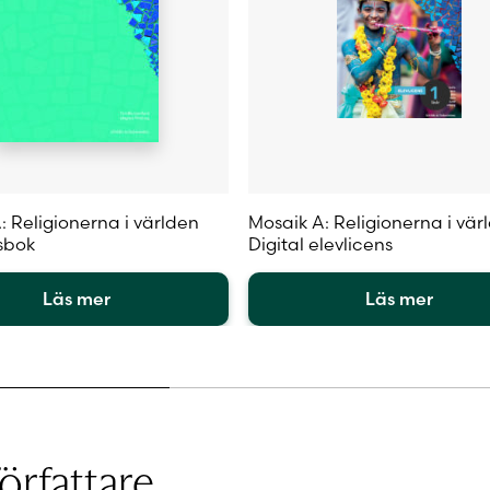
: Religionerna i världen
Mosaik A: Religionerna i vär
tsbok
Digital elevlicens
Läs mer
Läs mer
Den
här
en
produkten
har
flera
.
varianter.
örfattare
De
olika