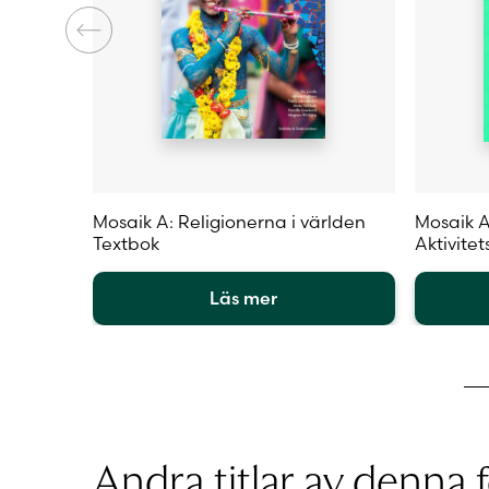
Mosaik A: Religionerna i världen
Mosaik A
Textbok
Aktivite
Läs mer
Den
Den
här
här
produkten
produkt
har
har
flera
flera
varianter.
varianter
Andra titlar av denna f
De
De
olika
olika