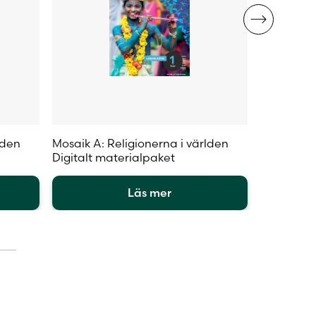
lden
Mosaik A: Religionerna i världen
Mosaik B: 
Digitalt materialpaket
Aktivitets
Läs mer
Den
Den
här
här
produkten
produkte
har
har
flera
flera
varianter.
varianter.
De
De
olika
olika