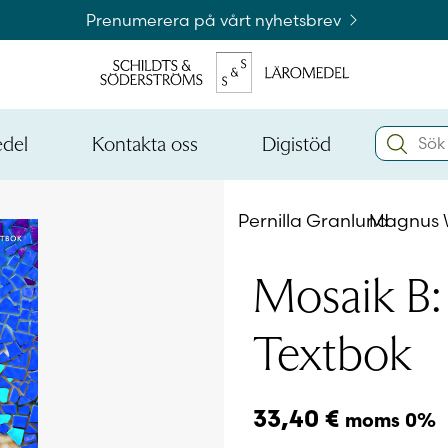
Prenumerera på vårt nyhetsbrev
Search:
edel
Kontakta oss
Digistöd
Öppna
Öppna
den
den
Kataloger och beställningslistor
nedre
nedre
Pernilla Granlund
Magnus 
menynivån
menynivån
Logga 
Mosaik B:
Textbok
Logga 
33,40
€
moms 0%