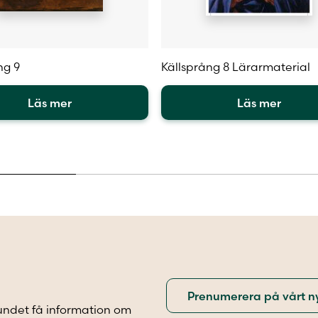
ng 9
Källsprång 8 Lärarmaterial
Läs mer
Läs mer
Den
här
en
produkten
har
flera
.
varianter.
De
olika
iven
alternativen
kan
väljas
på
sidan
produktsidan
undet få information om