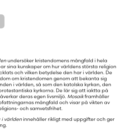
den
undersöker kristendomens mångfald i hela
par sina kunskaper om hur världens största religion
ecklats och vilken betydelse den har i världen. De
nedom om kristendomen genom att bekanta sig
den i världen, så som den katolska kyrkan, den
otestantiska kyrkorna. De lär sig att iaktta på
åverkar deras egen livsmiljö.
Mosaik
framhåller
pfattningarnas mångfald och visar på vikten av
religions- och samvetsfrihet.
 i världen
innehåller rikligt med uppgifter och ger
ing.