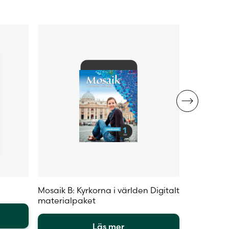
alternativen
alternativ
kan
kan
väljas
väljas
på
på
produktsidan
produktsi
Mosaik B: Kyrkorna i världen Digitalt
Mosaik B: 
materialpaket
elevlicens
Läs mer