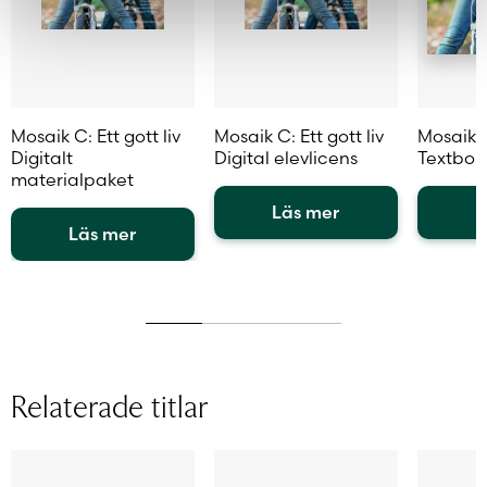
Mosaik C: Ett gott liv
Mosaik C: Ett gott liv
Mosaik C:
Digitalt
Digital elevlicens
Textbok
materialpaket
Läs mer
L
Läs mer
Den
Den
Den
här
här
här
produkten
produkt
produkten
har
har
har
flera
flera
flera
varianter.
variante
varianter.
De
De
Relaterade titlar
De
olika
olika
olika
alternativen
alternat
alternativen
kan
kan
kan
väljas
väljas