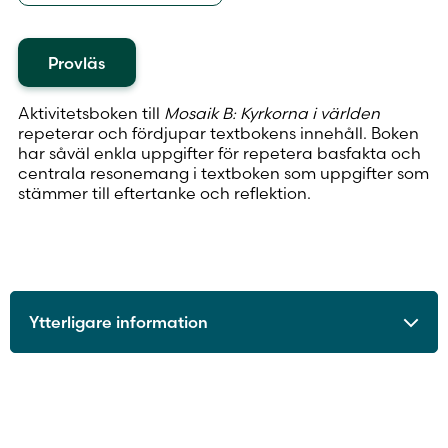
Provläs
Aktivitetsboken till
Mosaik B: Kyrkorna i världen
repeterar och fördjupar textbokens innehåll. Boken
har såväl enkla uppgifter för repetera basfakta och
centrala resonemang i textboken som uppgifter som
stämmer till eftertanke och reflektion.
Ytterligare information
ISBN
9789515247889
Utgivningsår
2022
Format
Häftad