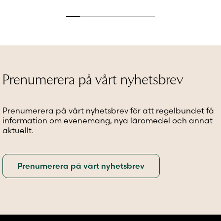
har
flera
har
flera
varianter.
flera
varianter.
De
variante
De
olika
De
olika
alternativen
olika
alternativen
kan
alternat
kan
väljas
kan
väljas
på
väljas
Prenumerera på vårt nyhetsbrev
på
produktsidan
på
produktsidan
produkt
Prenumerera på vårt nyhetsbrev för att regelbundet få
information om evenemang, nya läromedel och annat
aktuellt.