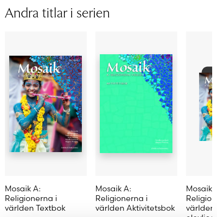
Sidantal
72
Andra titlar i serien
Ljudfils längd
Författare
Pernilla Granlund, Magnus Winberg
Mosaik A:
Mosaik A:
Mosaik 
Religionerna i
Religionerna i
Religion
världen Textbok
världen Aktivitetsbok
världen 