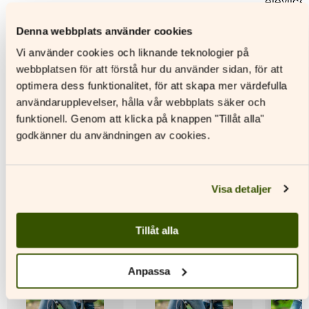
elevlice
Läs mer
Läs mer
Denna webbplats använder cookies
L
Den
Den
Vi använder cookies och liknande teknologier på
här
här
Den
webbplatsen för att förstå hur du använder sidan, för att
produkten
produkten
här
har
har
produkt
optimera dess funktionalitet, för att skapa mer värdefulla
flera
flera
har
användarupplevelser, hålla vår webbplats säker och
varianter.
varianter.
flera
funktionell. Genom att klicka på knappen "Tillåt alla"
De
De
variante
godkänner du användningen av cookies.
Andra titlar av denna författare
olika
olika
De
alternativen
alternativen
olika
kan
kan
alternat
väljas
väljas
kan
Visa detaljer
på
på
väljas
produktsidan
produktsidan
på
produkt
Tillåt alla
Anpassa