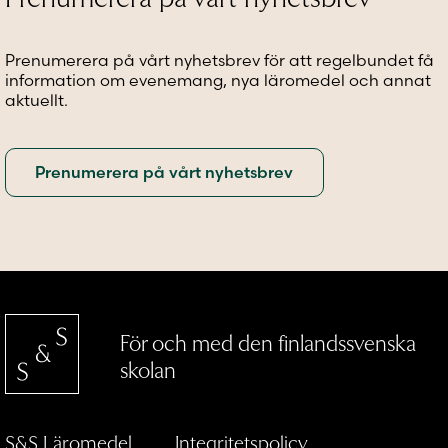
kan
väljas
väljas
väljas
på
på
på
produktsidan
produkt
Prenumerera på vårt nyhetsbrev för att regelbundet få
produktsidan
information om evenemang, nya läromedel och annat
aktuellt.
För och med den finlandssvenska
skolan
S&S Läromedel
Integritetspolicy