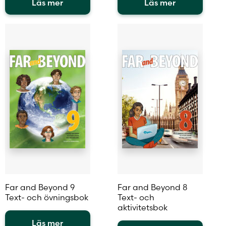
Läs mer
Läs mer
Den
Den
här
här
produkten
produkten
har
har
flera
flera
varianter.
varianter.
De
De
olika
olika
alternativen
alternativen
kan
kan
väljas
väljas
på
på
produktsidan
produktsidan
Far and Beyond 9
Far and Beyond 8
Text- och övningsbok
Text- och
aktivitetsbok
Läs mer