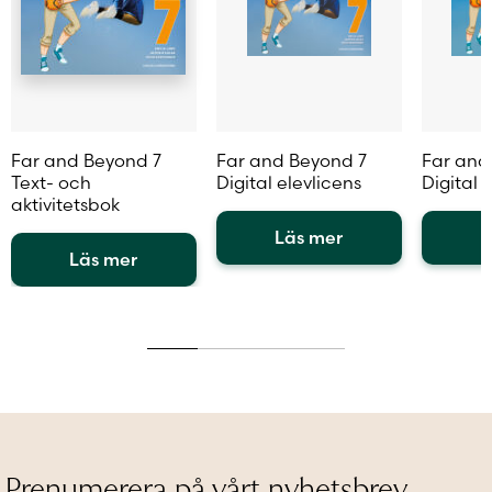
Far and Beyond 7
Far and Beyond 7
Far and
Text- och
Digital elevlicens
Digital 
aktivitetsbok
Läs mer
L
Läs mer
Den
Den
Den
här
här
här
produkten
produkt
produkten
har
har
har
flera
flera
flera
varianter.
variante
varianter.
De
De
De
olika
olika
olika
alternativen
alternat
alternativen
kan
kan
Prenumerera på vårt nyhetsbrev