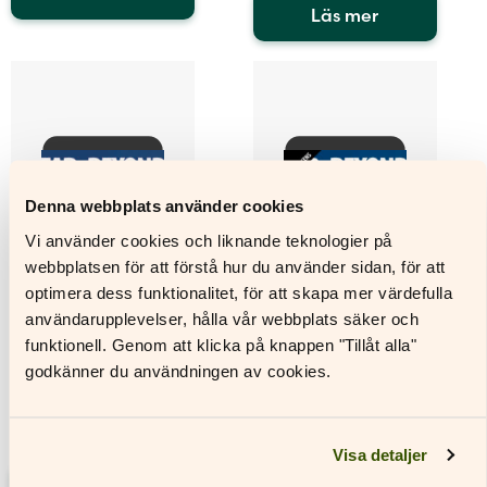
Läs mer
Den
här
Den
produkten
här
har
produkten
flera
har
varianter.
flera
De
varianter.
olika
De
alternativen
olika
Denna webbplats använder cookies
kan
alternativen
Vi använder cookies och liknande teknologier på
väljas
kan
webbplatsen för att förstå hur du använder sidan, för att
på
väljas
produktsidan
på
optimera dess funktionalitet, för att skapa mer värdefulla
produktsidan
användarupplevelser, hålla vår webbplats säker och
funktionell. Genom att klicka på knappen "Tillåt alla"
godkänner du användningen av cookies.
Far and Beyond 7
Far and Beyond 7
Digital elevlicens
Digital lärarlicens
Visa detaljer