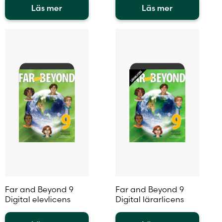
Läs mer
Läs mer
Den
Den
här
här
produkten
produkten
har
har
flera
flera
varianter.
varianter.
De
De
olika
olika
alternativen
alternativen
kan
kan
väljas
väljas
på
på
produktsidan
produktsidan
Far and Beyond 9
Far and Beyond 9
Digital elevlicens
Digital lärarlicens