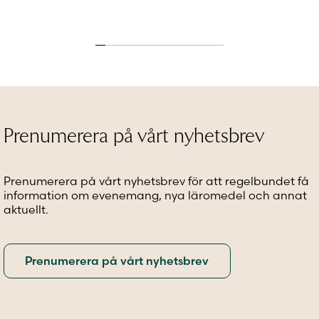
här
här
produkt
produkten
produkten
har
har
har
flera
flera
flera
variante
varianter.
varianter.
De
De
De
olika
olika
olika
alternat
alternativen
alternativen
kan
kan
kan
väljas
Prenumerera på vårt nyhetsbrev
väljas
väljas
på
på
på
produkt
produktsidan
produktsidan
Prenumerera på vårt nyhetsbrev för att regelbundet få
information om evenemang, nya läromedel och annat
aktuellt.