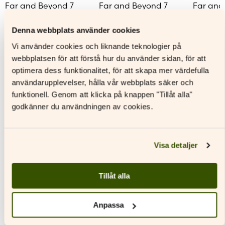
Far and Beyond 7
Far and Beyond 7
Far and
Text- och
Digital lärarlicens
Materia
aktivitetsbok
Denna webbplats använder cookies
Läs mer
L
Vi använder cookies och liknande teknologier på
Läs mer
Den
Den
webbplatsen för att förstå hur du använder sidan, för att
Den
här
här
optimera dess funktionalitet, för att skapa mer värdefulla
här
produkten
produkt
användarupplevelser, hålla vår webbplats säker och
produkten
har
har
funktionell. Genom att klicka på knappen "Tillåt alla"
har
flera
flera
godkänner du användningen av cookies.
flera
varianter.
variante
varianter.
De
De
Andra titlar av denna författare
De
olika
olika
olika
alternativen
alternat
Visa detaljer
alternativen
kan
kan
kan
väljas
väljas
väljas
på
på
Tillåt alla
på
produktsidan
produkt
produktsidan
Anpassa