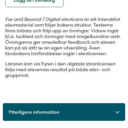
Lägg till i varukorg
Far and Beyond 7 Digital elevlicens
är ett interaktivt
elevmaterial som följer bokens struktur. Texterna
finns inlästa och följs upp av övningar. Vidare ingår
bl.a. lucktest och övningar med oregelbundna verb.
Övningarna ger omedelbar feedback och eleven
kan på så sätt se sin egen utveckling. Även
lärobokens hörförståelser ingår i elevlicensen.
Läraren kan via Fyren i den
digitala lärarlicensen
följa med elevernas resultat på både elev- och
gruppnivå.
Ytterligare information
ISBN
9789515230713