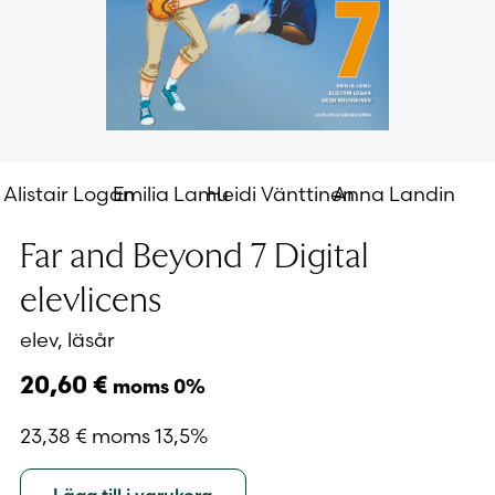
Alistair Logan
Emilia Lamu
Heidi Vänttinen
Anna Landin
Far and Beyond 7 Digital
elevlicens
elev, läsår
20,60
€
moms 0%
23,38
€
moms 13,5%