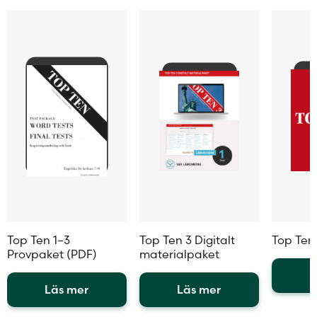
kan
kan
kan
väljas
väljas
väljas
på
på
på
produktsidan
produktsidan
produkt
Top Ten 1–3
Top Ten 3 Digitalt
Top Ten 
Provpaket (PDF)
materialpaket
L
Läs mer
Läs mer
Den
Den
Den
här