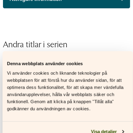
ISBN
9789515250704
Utgivningsår
2019
Format
Digitalt läromedel
Licenstid
1 läsår
Andra titlar i serien
Typ av licens
Skollicens för lärare
Sidantal
Ljudfils längd
Denna webbplats använder cookies
Vi använder cookies och liknande teknologier på
webbplatsen för att förstå hur du använder sidan, för att
optimera dess funktionalitet, för att skapa mer värdefulla
användarupplevelser, hålla vår webbplats säker och
funktionell. Genom att klicka på knappen "Tillåt alla"
godkänner du användningen av cookies.
Visa detaljer