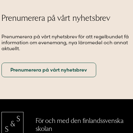
olika
alternativen
olika
alternativen
kan
alternat
kan
väljas
kan
Prenumerera på vårt nyhetsbrev
väljas
på
väljas
på
produktsidan
på
produktsidan
produkt
Prenumerera på vårt nyhetsbrev för att regelbundet få
information om evenemang, nya läromedel och annat
aktuellt.
För och med den finlandssvenska
skolan