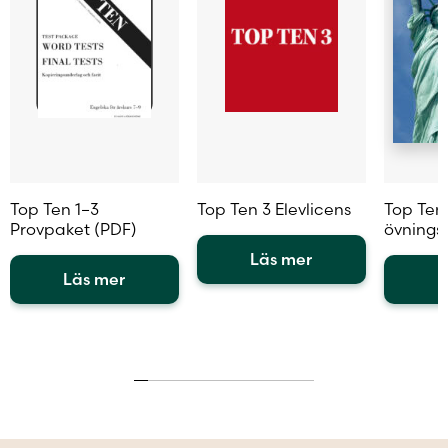
Top Ten 1–3
Top Ten 3 Elevlicens
Top Ten 
Provpaket (PDF)
övnings
Läs mer
Läs mer
L
Den
Den
här
Den
här
produkten
här
produkten
har
produkt
har
flera
har
flera
varianter.
flera
varianter.
De
variante
De
olika
De