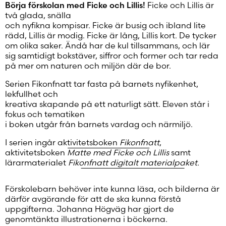
Börja förskolan med Ficke och Lillis!
Ficke och Lillis är
två glada, snälla
och nyfikna kompisar. Ficke är busig och ibland lite
rädd, Lillis är modig. Ficke är lång, Lillis kort. De tycker
om olika saker. Ändå har de kul tillsammans, och lär
sig samtidigt bokstäver, siffror och former och tar reda
på mer om naturen och miljön där de bor.
Serien Fikonfnatt tar fasta på barnets nyfikenhet,
lekfullhet och
kreativa skapande på ett naturligt sätt. Eleven står i
fokus och tematiken
i boken utgår från barnets vardag och närmiljö.
I serien ingår
aktivitetsboken
Fikonfnatt
,
aktivitetsboken
Matte med Ficke och Lillis
samt
lärarmaterialet
Fikonfnatt digitalt materialpaket
.
Förskolebarn behöver inte kunna läsa, och bilderna är
därför avgörande för att de ska kunna förstå
uppgifterna. Johanna Högväg har gjort de
genomtänkta illustrationerna i böckerna.