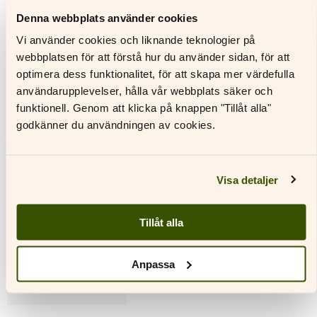
Denna webbplats använder cookies
Visa
Visa enbart
Visa enbart
allt
tryckta
digitala
Vi använder cookies och liknande teknologier på
läromedel
läromedel
webbplatsen för att förstå hur du använder sidan, för att
optimera dess funktionalitet, för att skapa mer värdefulla
användarupplevelser, hålla vår webbplats säker och
Den
funktionell. Genom att klicka på knappen "Tillåt alla"
här
godkänner du användningen av cookies.
produkten
har
flera
varianter.
Visa detaljer
De
olika
alternativen
Tillåt alla
kan
väljas
på
Anpassa
produktsidan