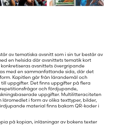
tår av tematiska avsnitt som i sin tur består av
 med en helsida där avsnittets tematik kort
konkretiseras avsnittets övergripande
utas med en sammanfattande sida, där det
tform. Kapitlen går från lärandemål och
till uppgifter. Det finns uppgifter på flera
, repetitionsfrågor och fördjupande,
kningsbaserade uppgifter. Multilitteraciteten
äromedlet i form av olika texttyper, bilder,
 Fördjupande material finns bakom QR-koder i
kopia på kopian, inläsningar av bokens texter