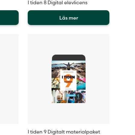
I tiden 8 Digital elevlicens
Läs mer
Den
här
produkten
har
flera
varianter.
De
olika
alternativen
kan
väljas
på
produktsidan
I tiden 9 Digitalt materialpaket