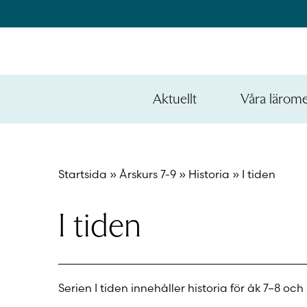
Hoppa
till
innehållet
na
e
Aktuellt
Våra lärom
ynivån
na
Öppna
den
e
nedre
ynivån
na
menynivån
e
Startsida
»
Årskurs 7-9
»
Historia
»
I tiden
ynivån
I tiden
Serien I tiden innehåller historia för åk 7–8 och