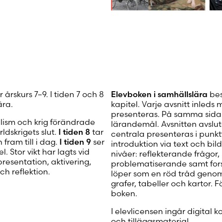
r årskurs 7–9. I tiden 7 och 8
Elevboken i samhällslära
bes
ära.
kapitel. Varje avsnitt inleds
presenteras. På samma sida 
alism och krig förändrade
lärandemål. Avsnitten avsl
ldskrigets slut.
I tiden 8
tar
centrala presenteras i punk
fram till i dag.
I tiden 9
ser
introduktion via text och bild 
 Stor vikt har lagts vid
nivåer: reflekterande frågor
resentation, aktivering,
problematiserande samt fors
ch reflektion.
löper som en röd tråd genom l
grafer, tabeller och kartor.
boken.
I elevlicensen ingår digital 
och tilläggsmaterial.