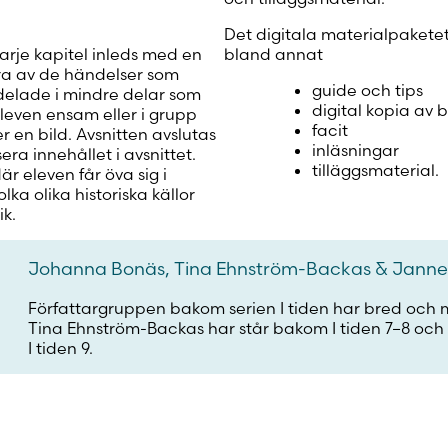
Det digitala materialpaketet r
rje kapitel inleds med en
bland annat
ågra av de händelser som
guide och tips
delade i mindre delar som
digital kopia av 
leven ensam eller i grupp
facit
er en bild. Avsnitten avslutas
inläsningar
ra innehållet i avsnittet.
tilläggsmaterial.
är eleven får öva sig i
ka olika historiska källor
ik.
Johanna Bonäs, Tina Ehnström-Backas & Janne
Författargruppen bakom serien I tiden har bred och
Tina Ehnström-Backas har står bakom I tiden 7–8 o
I tiden 9.