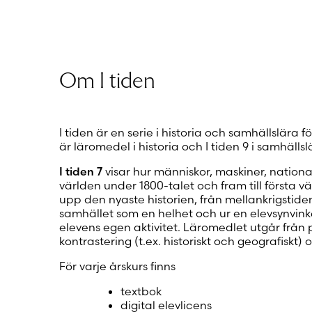
Om I tiden
I tiden är en serie i historia och samhällslära fö
är läromedel i historia och I tiden 9 i samhällsl
I tiden 7
visar hur människor, maskiner, nation
världen under 1800-talet och fram till första vär
upp den nyaste historien, från mellankrigstiden 
samhället som en helhet och ur en elevsynvinkel.
elevens egen aktivitet. Läromedlet utgår från p
kontrastering (t.ex. historiskt och geografiskt) o
För varje årskurs finns
textbok
digital elevlicens