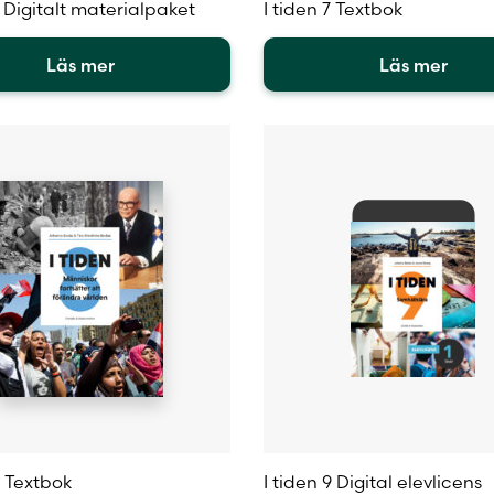
7 Digitalt materialpaket
I tiden 7 Textbok
Läs mer
Läs mer
Den
här
ten
produkten
har
flera
r.
varianter.
De
olika
tiven
alternativen
kan
väljas
på
sidan
produktsidan
8 Textbok
I tiden 9 Digital elevlicens