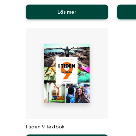
Läs mer
Den
här
produkten
har
flera
varianter.
De
olika
alternativen
kan
väljas
på
produktsidan
I tiden 9 Textbok