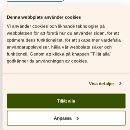
Denna webbplats använder cookies
Vi använder cookies och liknande teknologier på
webbplatsen för att förstå hur du använder sidan, för att
Ytterligare information
optimera dess funktionalitet, för att skapa mer värdefulla
användarupplevelser, hålla vår webbplats säker och
ISBN
9789515256720
funktionell. Genom att klicka på knappen "Tillåt alla"
Utgivningsår
2022
godkänner du användningen av cookies.
Format
Digitalt läromedel
Licenstid
48 månader
Andra titlar i serien
Visa detaljer
Typ av licens
Personlig elevlicens
Sidantal
Ljudfils längd
Tillåt alla
Författare
Berndt Schauman
Anpassa