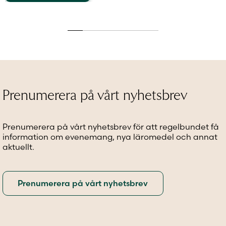
Den
här
här
här
produkten
produkt
produkten
har
har
har
flera
flera
flera
varianter.
variante
varianter.
De
De
De
olika
olika
olika
alternativen
alternat
alternativen
kan
kan
Prenumerera på vårt nyhetsbrev
kan
väljas
väljas
väljas
på
på
på
produktsidan
produkt
Prenumerera på vårt nyhetsbrev för att regelbundet få
produktsidan
information om evenemang, nya läromedel och annat
aktuellt.