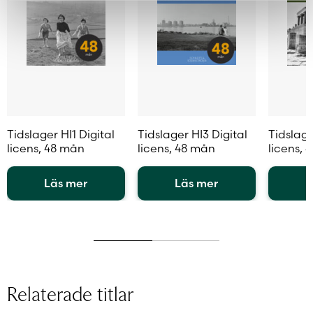
Tidslager HI1 Digital
Tidslager HI3 Digital
Tidslage
licens, 48 mån
licens, 48 mån
licens, 
Läs mer
Läs mer
L
Den
Den
Den
här
här
här
produkten
produkten
produkt
har
har
har
flera
flera
flera
varianter.
varianter.
variante
Relaterade titlar
De
De
De
olika
olika
olika