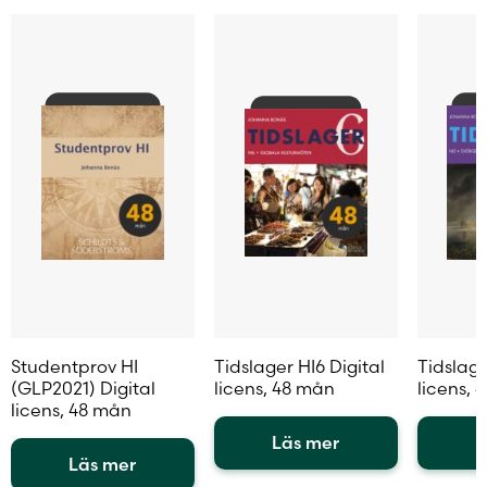
alternativen
alternativen
alternat
kan
kan
kan
väljas
väljas
väljas
på
på
på
produktsidan
produktsidan
produkt
Studentprov HI
Tidslager HI6 Digital
Tidslage
(GLP2021) Digital
licens, 48 mån
licens, 
licens, 48 mån
Läs mer
L
Läs mer
Den
Den