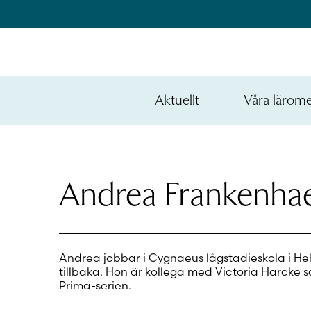
Hoppa
till
innehållet
na
e
Aktuellt
Våra lärom
ynivån
na
Öppna
den
e
nedre
ynivån
na
menynivån
e
ynivån
Andrea Frankenha
Andrea jobbar i Cygnaeus lågstadieskola i Hel
tillbaka. Hon är kollega med
Victoria Harcke
s
Prima-serien
.