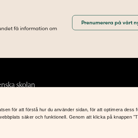
iven
alternativen
kan
väljas
på
undet få information om
sidan
produktsidan
.
enska skolan
en för att förstå hur du använder sidan, för att optimera dess fun
Integritetspolicy
ebbplats säker och funktionell. Genom att klicka på knappen "Til
Leverans- och avtalsvillkor
S
K