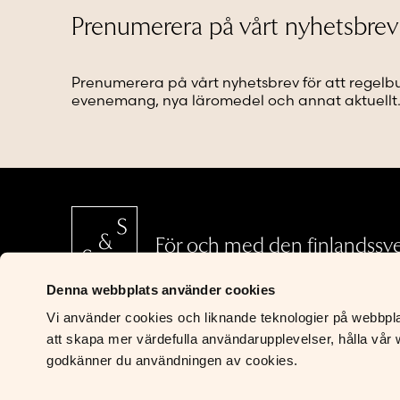
alternativen
alternat
Prenumerera på vårt nyhetsbrev
kan
kan
väljas
väljas
på
på
Prenumerera på vårt nyhetsbrev för att regelb
produktsidan
produkt
evenemang, nya läromedel och annat aktuellt
För och med den finlandssv
Denna webbplats använder cookies
Vi använder cookies och liknande teknologier på webbplats
S&S Läromedel
att skapa mer värdefulla användarupplevelser, hålla vår w
Riddaregatan 5
godkänner du användningen av cookies.
00170 Helsingfors
Kontakta oss