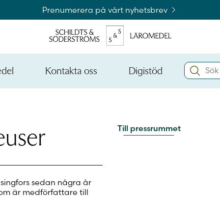
Prenumerera på vårt nyhetsbrev
Search:
edel
Kontakta oss
Digistöd
Öppna
Öppna
den
den
Kataloger och beställningslistor
nedre
nedre
menynivån
menynivån
Logga 
euser
Till pressrummet
Logga 
singfors sedan några år
om är medförfattare till