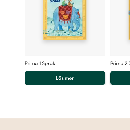
Prima 1 Språk
Prima 2 
Läs mer
Den
Den
här
här
produkten
produkt
har
har
flera
flera
varianter.
varianter
De
De
olika
olika