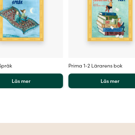
Språk
Prima 1-2 Lärarens bok
Läs mer
Läs mer
Den
här
en
produkten
har
flera
.
varianter.
De
olika