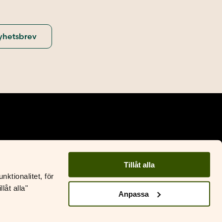
Tillåt alla
Facebook
Instagram
ktionalitet, för
låt alla"
&S Litteratur
Anpassa
ustantamo S&S