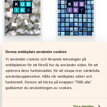
olika
De
alternativen
olika
kan
alternativen
väljas
kan
på
väljas
produktsidan
på
produktsidan
Denna webbplats använder cookies
Kubik X
Kubik Y
Vi använder cookies och liknande teknologier på
webbplatsen för att förstå hur du använder sidan, för att
Läs mer
Läs mer
optimera dess funktionalitet, för att skapa mer värdefulla
Den
Den
användarupplevelser, hålla vår webbplats säker och
här
här
funktionell. Genom att klicka på knappen "Tillåt alla"
produkten
produkten
godkänner du användningen av cookies.
har
har
flera
flera
varianter.
varianter.
De
De
Visa detaljer