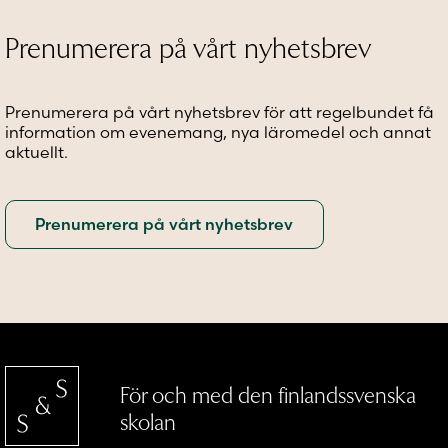
väljas
kan
på
väljas
Prenumerera på vårt nyhetsbrev
produktsidan
på
produktsidan
Prenumerera på vårt nyhetsbrev för att regelbundet få
information om evenemang, nya läromedel och annat
aktuellt.
För och med den finlandssvenska
skolan