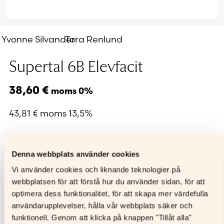
Yvonne Silvander
Tora Renlund
Supertal 6B Elevfacit
38,60
€
moms 0%
43,81
€
moms 13,5%
Titeln säljs endast till skolor.
Denna webbplats använder cookies
Vi använder cookies och liknande teknologier på
webbplatsen för att förstå hur du använder sidan, för att
Facit till boken
Supertal 6B
.
optimera dess funktionalitet, för att skapa mer värdefulla
användarupplevelser, hålla vår webbplats säker och
funktionell. Genom att klicka på knappen "Tillåt alla"