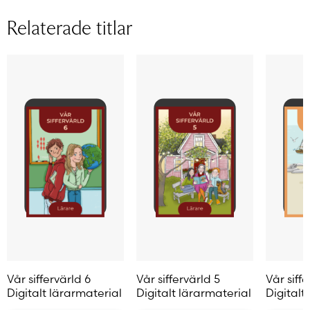
varianter.
varianter.
De
Relaterade titlar
De
De
olika
olika
olika
alternat
alternativen
alternativen
kan
kan
kan
väljas
väljas
väljas
på
på
på
produkt
produktsidan
produktsidan
Vår siffervärld 6
Vår siffervärld 5
Vår siffe
Digitalt lärarmaterial
Digitalt lärarmaterial
Digitalt