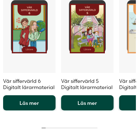
produktsidan
produkt
Vår siffervärld 6
Vår siffervärld 5
Vår siffe
Digitalt lärarmaterial
Digitalt lärarmaterial
Digitalt
Läs mer
Läs mer
L
Den
Den
Den
här
här
här
produkten
produkten
produkt
har
har
har
flera
flera
flera