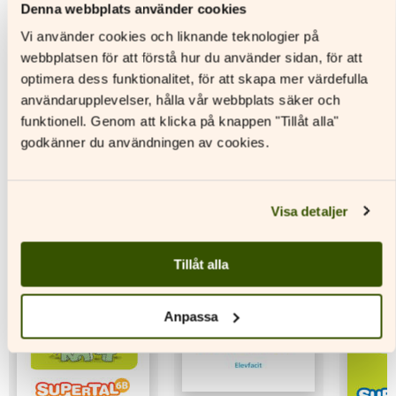
Denna webbplats använder cookies
Läs mer
L
Vi använder cookies och liknande teknologier på
Läs mer
Den
Den
webbplatsen för att förstå hur du använder sidan, för att
här
Den
här
optimera dess funktionalitet, för att skapa mer värdefulla
produkten
här
produkt
användarupplevelser, hålla vår webbplats säker och
har
produkten
har
flera
har
flera
funktionell. Genom att klicka på knappen "Tillåt alla"
varianter.
flera
variante
godkänner du användningen av cookies.
De
varianter.
De
Andra titlar av denna författare
olika
De
olika
alternativen
olika
alternat
kan
alternativen
kan
Visa detaljer
väljas
kan
väljas
på
väljas
på
produktsidan
på
produkt
Tillåt alla
produktsidan
Anpassa