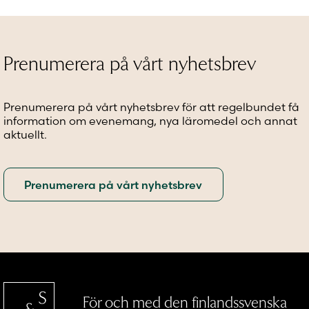
varianter.
varianter.
variante
De
De
De
olika
olika
olika
alternativen
alternativen
alternat
Prenumerera på vårt nyhetsbrev
kan
kan
kan
väljas
väljas
väljas
på
på
på
Prenumerera på vårt nyhetsbrev för att regelbundet få
produktsidan
produktsidan
produkt
information om evenemang, nya läromedel och annat
aktuellt.
För och med den finlandssvenska