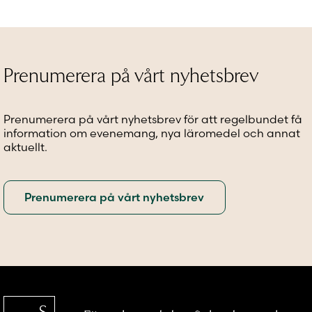
flera
flera
flera
varianter.
varianter.
variante
De
De
De
olika
olika
olika
alternativen
alternativen
alternat
Prenumerera på vårt nyhetsbrev
kan
kan
kan
väljas
väljas
väljas
på
på
på
Prenumerera på vårt nyhetsbrev för att regelbundet få
produktsidan
produktsidan
produkt
information om evenemang, nya läromedel och annat
aktuellt.