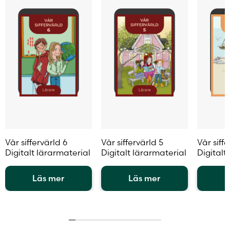
på
på
på
produktsidan
produktsidan
produkt
Vår siffervärld 6
Vår siffervärld 5
Vår siffe
Digitalt lärarmaterial
Digitalt lärarmaterial
Digitalt
Läs mer
Läs mer
L
Den
Den
Den
här
här
här
produkten
produkten
produkt
har
har
har