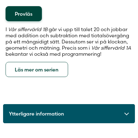
Provläs
I
Vår siffervärld 1B
går vi upp till talet 20 och jobbar
med addition och subtraktion med tiotalsövergång
på ett mångsidigt sätt. Dessutom ser vi på klockan,
geometri och mätning. Precis som i
Vår siffervärld 1A
bekantar vi också med programmering!
Läs mer om serien
Ytterligare information
ISBN
9789515244536
Utgivningsår
2021