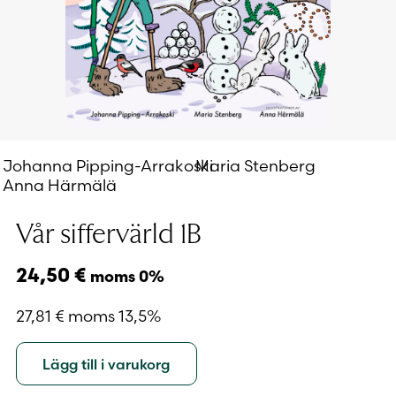
Johanna Pipping-Arrakoski
Maria Stenberg
Anna Härmälä
Vår siffervärld 1B
24,50
€
moms 0%
27,81
€
moms 13,5%
Lägg till i varukorg