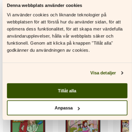
Digitalt lärarmaterial
Denna webbplats använder cookies
Läs mer
L
Vi använder cookies och liknande teknologier på
Läs mer
Den
Den
webbplatsen för att förstå hur du använder sidan, för att
här
Den
här
optimera dess funktionalitet, för att skapa mer värdefulla
produkten
här
produkt
användarupplevelser, hålla vår webbplats säker och
har
produkten
har
funktionell. Genom att klicka på knappen "Tillåt alla"
flera
har
flera
godkänner du användningen av cookies.
varianter.
flera
variante
De
varianter.
De
Andra titlar av denna författare
olika
De
olika
alternativen
olika
alternat
Visa detaljer
kan
alternativen
kan
väljas
kan
väljas
på
väljas
på
Tillåt alla
produktsidan
på
produkt
produktsidan
Anpassa