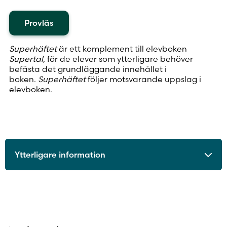
Provläs
Superhäftet
är ett komplement till elevboken
Supertal
, för de elever som ytterligare behöver
befästa det grundläggande innehållet i
boken.
Superhäftet
följer motsvarande uppslag i
elevboken.
Ytterligare information
ISBN
9789515236197
Utgivningsår
2015
Format
Övrigt format
Sidantal
48