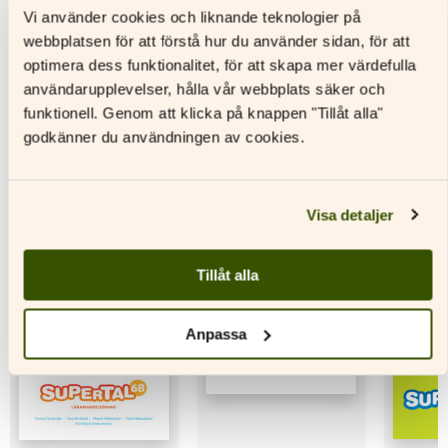
Den
Den
Vi använder cookies och liknande teknologier på
här
här
Den
webbplatsen för att förstå hur du använder sidan, för att
produkten
produkten
här
optimera dess funktionalitet, för att skapa mer värdefulla
har
har
produkt
flera
flera
har
användarupplevelser, hålla vår webbplats säker och
varianter.
varianter.
flera
funktionell. Genom att klicka på knappen "Tillåt alla"
De
De
variante
godkänner du användningen av cookies.
Andra titlar av denna författare
olika
olika
De
alternativen
alternativen
olika
kan
kan
alternat
väljas
väljas
kan
Visa detaljer
på
på
väljas
produktsidan
produktsidan
på
produkt
Tillåt alla
Anpassa