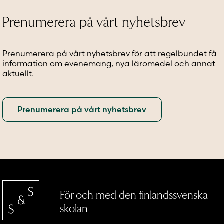
olika
olika
olika
alternativen
alternativen
alternat
Prenumerera på vårt nyhetsbrev
kan
kan
kan
väljas
väljas
väljas
på
på
på
Prenumerera på vårt nyhetsbrev för att regelbundet få
produktsidan
produktsidan
produkt
information om evenemang, nya läromedel och annat
aktuellt.
För och med den finlandssvenska
skolan