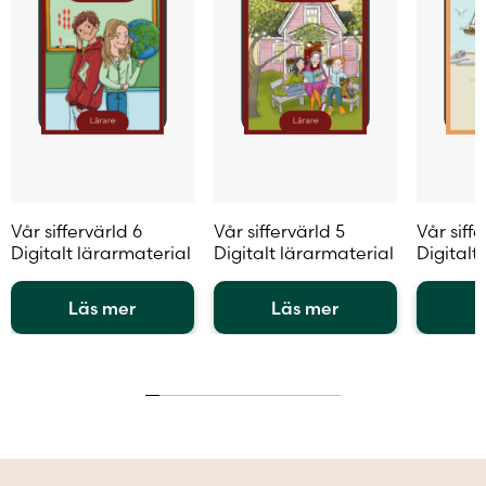
Vår siffervärld 6
Vår siffervärld 5
Vår siffe
Digitalt lärarmaterial
Digitalt lärarmaterial
Digitalt
Läs mer
Läs mer
L
Den
Den
Den
här
här
här
produkten
produkten
produkt
har
har
har
flera
flera
flera
varianter.
varianter.
variante
De
De
De