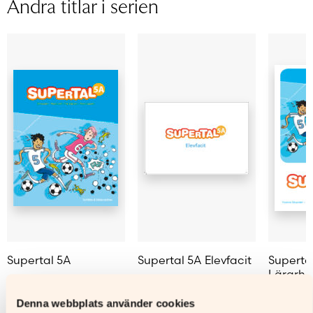
Andra titlar i serien
Ljudfils
längd
Yvonne Silvander, Pauli Nousiainen,
Författare
Maarit Pykäläinen, Tora Renlund
Supertal 5A
Supertal 5A Elevfacit
Superta
Lärarha
Läs mer
Läs mer
Denna webbplats använder cookies
L