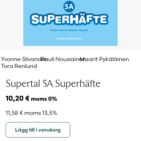
Yvonne Silvander
Pauli Nousiainen
Maarit Pykäläinen
Tora Renlund
Supertal 5A Superhäfte
10,20
€
moms 0%
11,58
€
moms 13,5%
Lägg till i varukorg