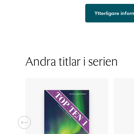
Ytterligare info
ISBN
Utgivningsår
Format
Licenstid
Andra titlar i serien
Typ av licens
Sidantal
Ljudfils längd