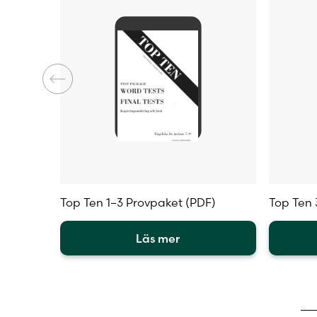
produktsidan
produkt
Top Ten 1–3 Provpaket (PDF)
Top Ten 
Läs mer
Den
Den
här
här
produkten
produkt
har
har