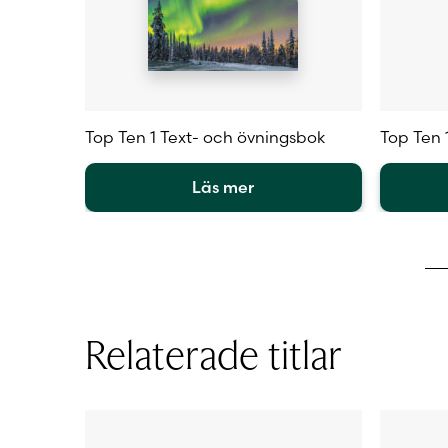
Top Ten 1 Text- och övningsbok
Top Ten 1
Läs mer
Den
Den
här
här
produkten
produkt
har
har
flera
flera
varianter.
varianter
Relaterade titlar
De
De
olika
olika
alternativen
alternat
kan
kan
väljas
väljas
på
på