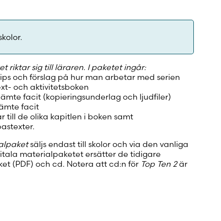
skolor.
 riktar sig till läraren. I paketet ingår:
tips och förslag på hur man arbetar med serien
text- och aktivitetsboken
jämte facit (kopieringsunderlag och ljudfiler)
jämte facit
r till de olika kapitlen i boken samt
bastexter.
ialpaket
säljs endast till skolor och via den vanliga
gitala materialpaketet ersätter de tidigare
et (PDF) och cd. Notera att cd:n för
Top Ten 2
är