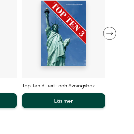
produktsidan
produktsi
Top Ten 3 Text- och övningsbok
Top Ten 2 
Läs mer
Den
Den
här
här
produkten
produkte
har
har