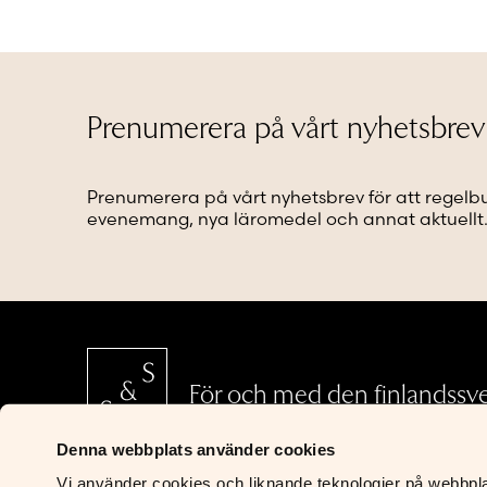
flera
flera
varianter.
varianter
De
De
olika
olika
alternativen
alternat
kan
kan
Prenumerera på vårt nyhetsbrev
väljas
väljas
på
på
produktsidan
produkt
Prenumerera på vårt nyhetsbrev för att regelb
evenemang, nya läromedel och annat aktuellt
För och med den finlandssv
Denna webbplats använder cookies
Vi använder cookies och liknande teknologier på webbplats