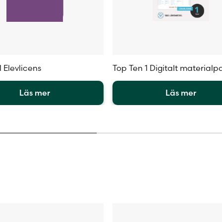
 Elevlicens
Top Ten 1 Digitalt materialp
Läs mer
Läs mer
Den
här
en
produkten
har
flera
.
varianter.
De
olika
iven
alternativen
kan
väljas
på