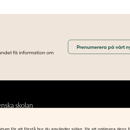
flera
.
varianter.
De
olika
iven
alternativen
kan
väljas
på
sidan
produktsidan
undet få information om
.
enska skolan
en för att förstå hur du använder sidan, för att optimera dess fun