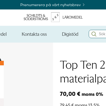
Prenumerera på vårt nyhetsbrev
Search:
edel
Kontakta oss
Digistöd
Öppna
Öppna
den
den
Kataloger och beställningslistor
nedre
nedre
menynivån
menynivån
Logga 
Top Ten 2 
materialp
Logga 
70,00
€
moms 0%
79,45
€
moms 13,5%