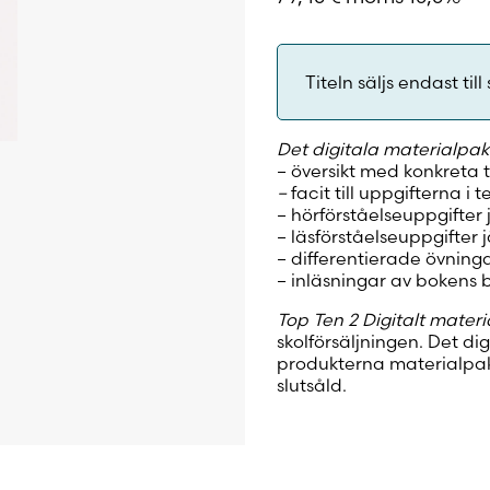
Titeln säljs endast till 
Det digitala materialpaket
– översikt med konkreta 
–
facit till uppgifterna i 
– hörförståelseuppgifter 
– läsförståelseuppgifter 
– differentierade övninga
– inläsningar av bokens 
Top Ten 2 Digitalt mater
skolförsäljningen. Det di
produkterna materialpak
slutsåld.