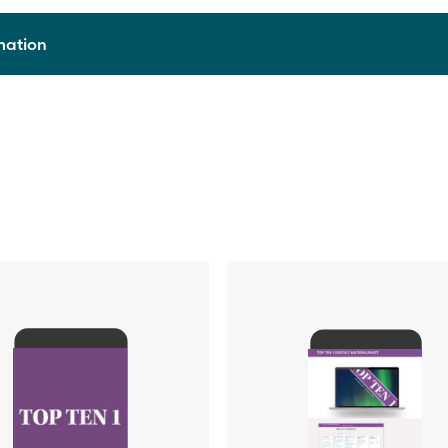
rmation
9789515250698
2019
Digitalt läromedel
1 läsår
Skollicens för lärare