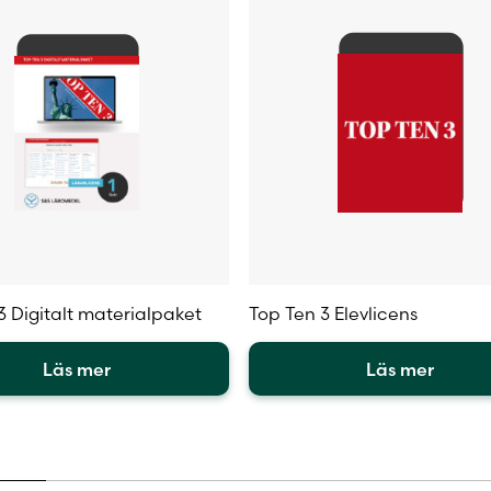
sidan
produktsidan
3 Digitalt materialpaket
Top Ten 3 Elevlicens
Läs mer
Läs mer
Den
här
en
produkten
har