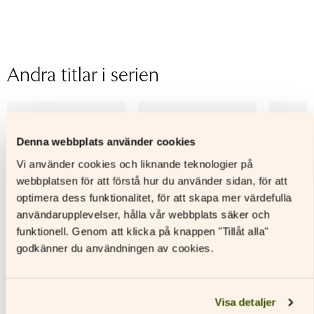
ISBN
9789515259462
Utgivningsår
2024
Format
Digitalt läromedel
Licenstid
1 läsår
Andra titlar i serien
Typ av licens
Personlig elevlicens
Sidantal
Ljudfils längd
Denna webbplats använder cookies
Vi använder cookies och liknande teknologier på
webbplatsen för att förstå hur du använder sidan, för att
optimera dess funktionalitet, för att skapa mer värdefulla
användarupplevelser, hålla vår webbplats säker och
funktionell. Genom att klicka på knappen "Tillåt alla"
godkänner du användningen av cookies.
Visa detaljer