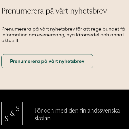
alternativen
alternativen
kan
kan
kan
väljas
Prenumerera på vårt nyhetsbrev
väljas
väljas
på
på
på
produkt
produktsidan
produktsidan
Prenumerera på vårt nyhetsbrev för att regelbundet få
information om evenemang, nya läromedel och annat
aktuellt.
För och med den finlandssvenska
skolan