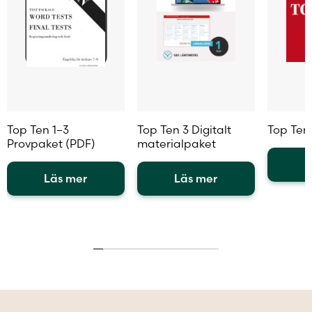
Top Ten 1–3
Top Ten 3 Digitalt
Top Ten 
Provpaket (PDF)
materialpaket
L
Läs mer
Läs mer
Den
Den
Den
här
här
här
produkt
produkten
produkten
har
har
har
flera
flera
flera
variante
varianter.
varianter.
De
De
De
olika
olika
olika
alternat