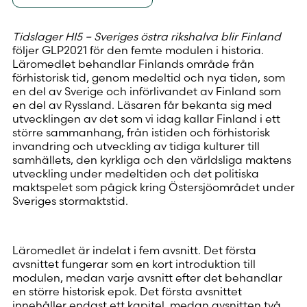
Tidslager HI5 – Sveriges östra rikshalva blir Finland
följer GLP2021 för den femte modulen i historia.
Läromedlet behandlar Finlands område från
förhistorisk tid, genom medeltid och nya tiden, som
en del av Sverige och införlivandet av Finland som
en del av Ryssland. Läsaren får bekanta sig med
utvecklingen av det som vi idag kallar Finland i ett
större sammanhang, från istiden och förhistorisk
invandring och utveckling av tidiga kulturer till
samhällets, den kyrkliga och den världsliga maktens
utveckling under medeltiden och det politiska
maktspelet som pågick kring Östersjöområdet under
Sveriges stormaktstid.
Läromedlet är indelat i fem avsnitt. Det första
avsnittet fungerar som en kort introduktion till
modulen, medan varje avsnitt efter det behandlar
en större historisk epok. Det första avsnittet
innehåller endast ett kapitel, medan avsnitten två