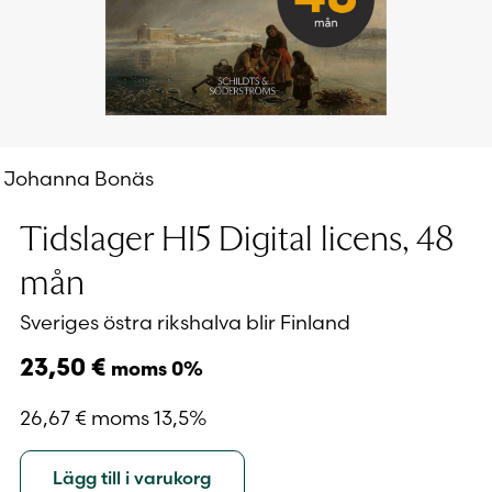
Johanna Bonäs
Tidslager HI5 Digital licens, 48
mån
Sveriges östra rikshalva blir Finland
23,50
€
moms 0%
26,67
€
moms 13,5%
Lägg till i varukorg