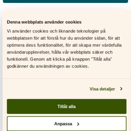
ISBN
9789515259639
Utgivningsår
2024
Denna webbplats använder cookies
Format
Digitalt läromedel
Vi använder cookies och liknande teknologier på
Licenstid
48 månader
Andra titlar i serien
webbplatsen för att förstå hur du använder sidan, för att
Typ av licens
Personlig elevlicens
optimera dess funktionalitet, för att skapa mer värdefulla
Sidantal
användarupplevelser, hålla vår webbplats säker och
Ljudfils längd
funktionell. Genom att klicka på knappen "Tillåt alla"
Författare
Johanna Bonäs
godkänner du användningen av cookies.
Visa detaljer
Tillåt alla
Anpassa