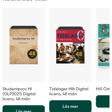
olika
olika
alternativen
alternativen
kan
kan
väljas
väljas
på
på
produktsidan
produktsidan
Studentprov HI
Tidslager HI6 Digital
Hi5 Öst
(GLP2021) Digital
licens, 48 mån
licens, 48 mån
L
Läs mer
Den
Läs mer