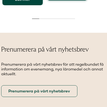
Den
här
Den
här
produkt
här
produkten
har
produkten
har
flera
har
flera
variante
flera
varianter.
De
varianter.
De
olika
De
olika
alternat
olika
alternativen
kan
alternativen
kan
väljas
Prenumerera på vårt nyhetsbrev
kan
väljas
på
väljas
på
produkt
på
produktsidan
Prenumerera på vårt nyhetsbrev för att regelbundet få
produktsidan
information om evenemang, nya läromedel och annat
aktuellt.