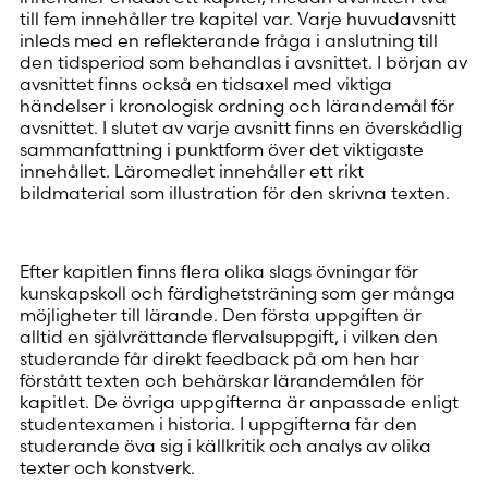
till fem innehåller tre kapitel var. Varje huvudavsnitt
inleds med en reflekterande fråga i anslutning till
den tidsperiod som behandlas i avsnittet. I början av
avsnittet finns också en tidsaxel med viktiga
händelser i kronologisk ordning och lärandemål för
avsnittet. I slutet av varje avsnitt finns en överskådlig
sammanfattning i punktform över det viktigaste
innehållet. Läromedlet innehåller ett rikt
bildmaterial som illustration för den skrivna texten.
Efter kapitlen finns flera olika slags övningar för
kunskapskoll och färdighetsträning som ger många
möjligheter till lärande. Den första uppgiften är
alltid en självrättande flervalsuppgift, i vilken den
studerande får direkt feedback på om hen har
förstått texten och behärskar lärandemålen för
kapitlet. De övriga uppgifterna är anpassade enligt
studentexamen i historia. I uppgifterna får den
studerande öva sig i källkritik och analys av olika
texter och konstverk.