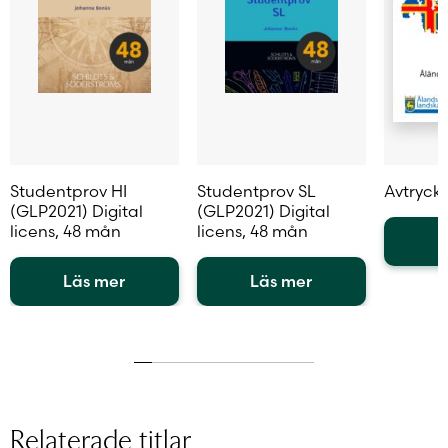
Studentprov HI
Studentprov SL
Avtryck
(GLP2021) Digital
(GLP2021) Digital
licens, 48 mån
licens, 48 mån
L
Läs mer
Läs mer
Den
Den
här
här
produkten
produkten
har
har
flera
flera
varianter.
varianter.
Relaterade titlar
De
De