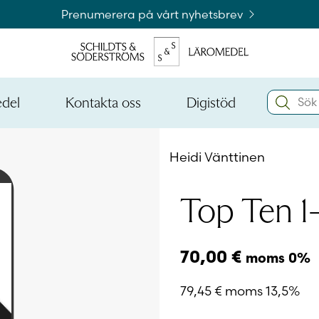
Prenumerera på vårt nyhetsbrev
Search:
edel
Kontakta oss
Digistöd
Öppna
Öppna
den
den
Kataloger och beställningslistor
nedre
nedre
Heidi Vänttinen
menynivån
menynivån
Logga 
Top Ten 1
Logga 
70,00
€
moms 0%
79,45
€
moms 13,5%