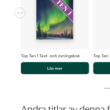
Top Ten 1 Text- och övningsbok
Top Ten 1
Läs mer
Den
Den
här
här
produkten
produkt
har
har
flera
flera
varianter.
varianter
Andra titlar av denna f
De
De