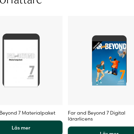
olika
iven
alternativen
kan
väljas
på
sidan
produktsidan
Beyond 7 Materialpaket
Far and Beyond 7 Digital
lärarlicens
Läs mer
Läs mer