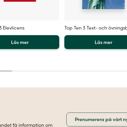
3 Elevlicens
Top Ten 3 Text- och övnings
Läs mer
Läs mer
Den
här
en
produkten
har
flera
.
varianter.
De
olika
iven
alternativen
kan
väljas
på
sidan
produktsidan
undet få information om