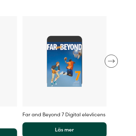
olika
olika
alternativen
alternativ
kan
kan
väljas
väljas
på
på
produktsidan
produktsi
Far and Beyond 7 Digital elevlicens
Far and B
aktivitets
Läs mer