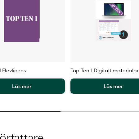
 Elevlicens
Top Ten 1 Digitalt materialp
Läs mer
Läs mer
Den
här
en
produkten
har
flera
.
varianter.
örfattare
De