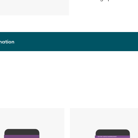
rmation
9789515242778
2017
Digitalt läromedel
1 läsår
Skollicens för lärare
Heidi Vänttinen