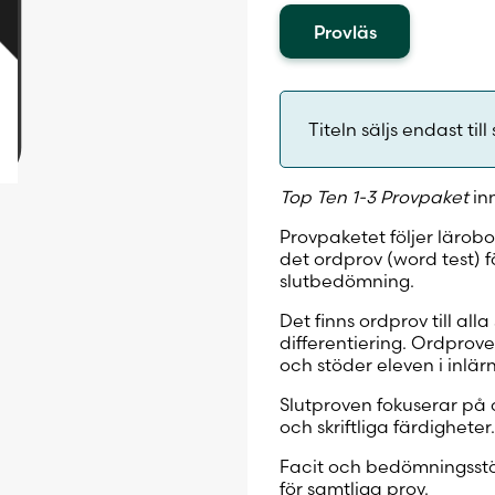
Provläs
Titeln säljs endast till 
Top Ten 1-3 Provpaket
inn
Provpaketet följer lärobo
det ordprov (word test) f
slutbedömning.
Det finns ordprov till al
differentiering. Ordprove
och stöder eleven i inlär
Slutproven fokuserar på 
och skriftliga färdigheter
Facit och bedömningsstö
för samtliga prov.