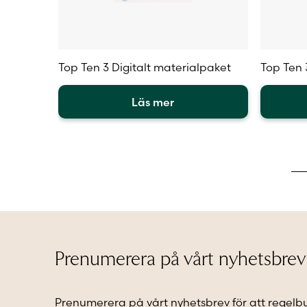
Top Ten 3 Digitalt materialpaket
Top Ten 
Läs mer
Den
Den
här
här
produkten
produkt
har
har
flera
flera
varianter.
varianter
De
De
olika
olika
alternativen
alternat
kan
kan
Prenumerera på vårt nyhetsbrev
väljas
väljas
på
på
produktsidan
produkt
Prenumerera på vårt nyhetsbrev för att regelb