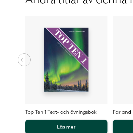
olika
olika
alternativen
alternat
kan
kan
väljas
väljas
på
på
produktsidan
produkt
Top Ten 1 Text- och övningsbok
Far and 
Läs mer