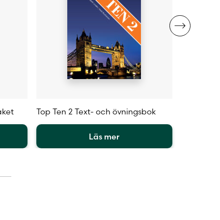
aket
Top Ten 2 Text- och övningsbok
Top Ten 2 
Läs mer
Den
Den
här
här
produkten
produkte
har
har
flera
flera
varianter.
varianter.
De
De