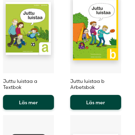
varianter.
flera
De
varianter.
olika
De
alternativen
olika
kan
alternativen
väljas
kan
på
väljas
produktsidan
på
produktsidan
Juttu luistaa a
Juttu luistaa b
Textbok
Arbetsbok
Läs mer
Läs mer
Den
Den
här
här
produkten
produkten
har
har