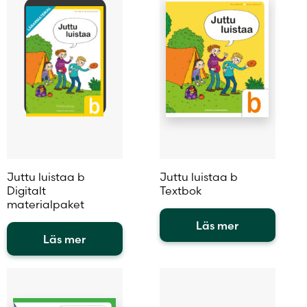
flera
flera
varianter.
varianter.
De
De
olika
olika
alternativen
alternativen
kan
kan
väljas
väljas
på
på
produktsidan
produktsidan
Juttu luistaa b
Juttu luistaa b
Digitalt
Textbok
materialpaket
Läs mer
Läs mer
Den
Den
här
här
produkten
produkten
har
har
flera