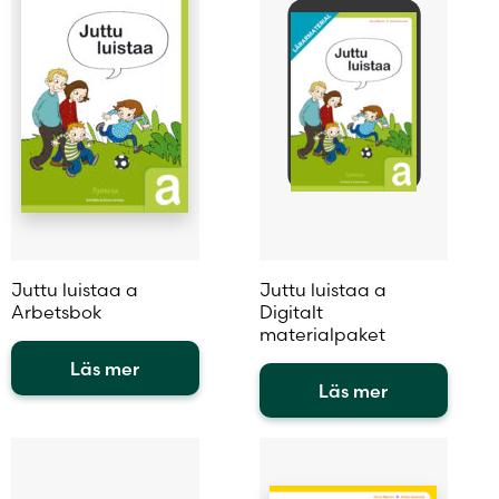
Juttu luistaa a
Juttu luistaa a
Arbetsbok
Digitalt
materialpaket
Läs mer
Läs mer
Den
här
Den
produkten
här
har
produkten
flera
har