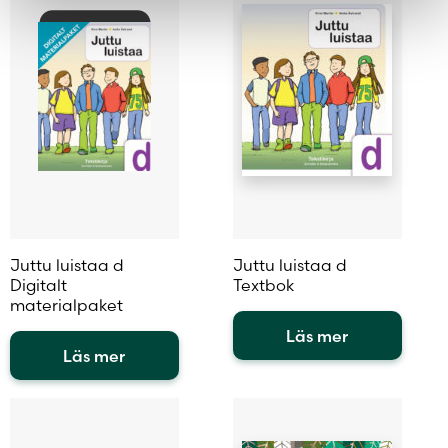
flera
flera
varianter.
varianter.
De
De
olika
olika
alternativen
alternativen
kan
kan
väljas
väljas
på
på
produktsidan
produktsidan
Juttu luistaa d
Juttu luistaa d
Digitalt
Textbok
materialpaket
Läs mer
Läs mer
Den
Den
här
här
produkten
produkten
har