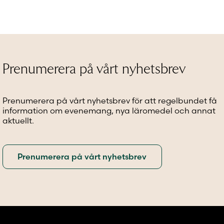
varianter.
varianter.
De
De
olika
olika
alternativen
alternativen
kan
kan
väljas
väljas
Prenumerera på vårt nyhetsbrev
på
på
produktsidan
produktsidan
Prenumerera på vårt nyhetsbrev för att regelbundet få
information om evenemang, nya läromedel och annat
aktuellt.