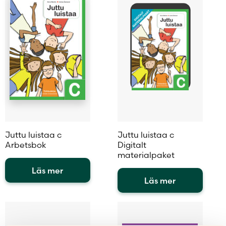
flera
varianter.
varianter.
De
De
olika
olika
alternativen
alternativen
kan
kan
väljas
väljas
på
på
produktsidan
produktsidan
Juttu luistaa c
Juttu luistaa c
Arbetsbok
Digitalt
materialpaket
Läs mer
Läs mer
Den
här
Den
produkten
här
har
produkten