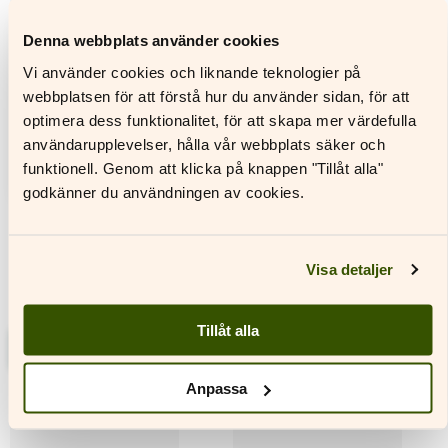
flera
har
varianter.
flera
Denna webbplats använder cookies
De
varianter.
olika
De
Vi använder cookies och liknande teknologier på
alternativen
olika
webbplatsen för att förstå hur du använder sidan, för att
kan
alternativen
optimera dess funktionalitet, för att skapa mer värdefulla
väljas
kan
på
väljas
användarupplevelser, hålla vår webbplats säker och
produktsidan
på
funktionell. Genom att klicka på knappen "Tillåt alla"
produktsidan
godkänner du användningen av cookies.
Visa detaljer
Juttu luistaa c
Juttu luistaa d
Textbok
Arbetsbok
Tillåt alla
Läs mer
Läs mer
Den
Den
Anpassa
här
här
produkten
produkten
har
har